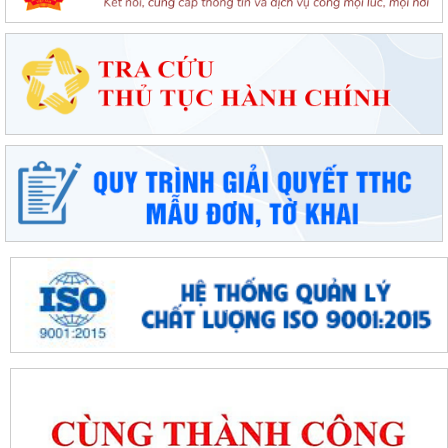
thường lệ giữa năm 2026
Đặc khu Cát Hải triển khai Chương trình quốc gia về an toàn trong sử
dụng điện giai đoạn 2026 - 2035
Khơi dậy tiềm năng, phát huy sức mạnh kinh tế tư nhân tại đặc khu Cát
Hải
Đặc khu Cát Hải quyết tâm thực hiện thắng lợi Nghị quyết số 11-
NQ/TU, tạo động lực tăng trưởng...
Đặc khu Cát Hải đẩy mạnh triển khai Nghị quyết số 57-NQ/TW, tạo đột
phá về khoa học, công nghệ và...
UBND đặc khu Cát Hải đánh giá kết quả phát triển kinh tế - xã hội tháng
7, triển khai nhiệm vụ...
Đặc khu Cát Hải đẩy mạnh chuyển đổi số, thúc đẩy thanh toán không
dùng tiền mặt trong lĩnh vực du...
Đặc khu Cát Hải đẩy mạnh thực hiện Nghị quyết số 68-NQ/TW về phát