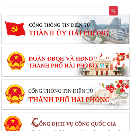
Tổ đại biểu số 09 HĐND thành phố Hải Phòng tiếp xúc cử tri sau Kỳ họp