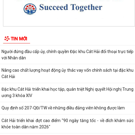
triển kinh tế tư nhân
Sinh hoạt chuyên đề gắn với học tập và làm theo Bác, nâng cao chất
lượng hoạt động của Chi bộ Cơ...
Lễ chào cờ tháng 8: Đặc khu Cát Hải tăng tốc thực hiện các nhiệm vụ
TIN MỚI
trọng tâm năm 2026
Người đứng đầu cấp ủy, chính quyền Đặc khu Cát Hải đối thoại trực tiếp
với Nhân dân
Nâng cao chất lượng hoạt động ủy thác vay vốn chính sách tại đặc khu
Cát Hải
Đặc khu Cát Hải triển khai học tập, quán triệt Nghị quyết Hội nghị Trung
ương 3 khóa XIV
Quy định số 207-QĐ/TW về những điều đảng viên không được làm
Cát Hải triển khai đợt cao điểm "90 ngày tăng tốc - về đích khám sức
khỏe toàn dân năm 2026"