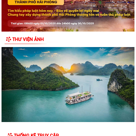
Lễ hội Đình Đồng Bài góp phần gìn giữ và phát huy giá trị văn hóa
truyền thống vùng biển Cát Hải
Hội Cựu chiến binh đặc khu Cát Hải thăm, tặng quà hội viên cựu chiến
binh nhân dịp kỷ niệm 79 năm...
THƯ VIỆN ẢNH
Chuyển đổi số trong hoạt động của Mặt trận Tổ quốc – Xây dựng “Mặt
trận số”, lan tỏa niềm tin, kết...
Đồng chí Bí thư Đảng ủy đặc khu Cát Hải thăm, tặng quà các gia đình
người có công với cách mạng...
Khai mạc Lễ hội truyền thống Đình Phù Long năm 2026
Đặc khu Cát Hải dâng hương tưởng niệm các Anh hùng liệt sĩ nhân kỷ
niệm 79 năm Ngày Thương binh -...
Lãnh đạo đặc khu Cát Hải thăm, tặng quà người có công nhân kỷ niệm
79 năm Ngày Thương binh - Liệt sĩ
Bí thư Đảng ủy đặc khu Cát Hải được Chủ tịch UBND thành phố tặng
Bằng khen
THỐNG KÊ TRUY CẬP