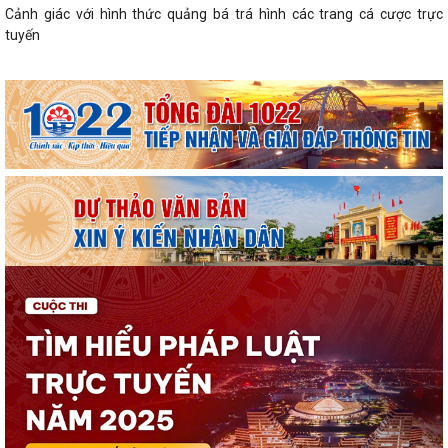
Cảnh giác với hình thức quảng bá trá hình các trang cá cược trực
tuyến
Lung linh những ngọn nến tri ân tại Nghĩa trang Liệt sĩ Đặc khu Cát Hải
Bệnh viện Mắt Hà Nội – Hải Phòng đồng hành tri ân người có công tại
Đặc khu Cát Hải
Đã xác định các nhà vô địch Giải đua thuyền rồng Lễ hội đình làng Phù
Long năm 2026
Khai mạc Lễ hội truyền thống Đình Hòa Hy năm 2026
Tuổi trẻ Chi đoàn UBND đặc khu Cát Hải lan tỏa nghĩa tình từ những
“Bữa cơm tri ân”
Khai mạc Lễ hội làng tháng Sáu tại Cụm di tích Đình, Chùa Gia Lộc
Lễ hội truyền thống Xa mã – Rước kiệu Đình Hoàng Châu: Gìn giữ, phát
huy giá trị Di tích lịch sử...