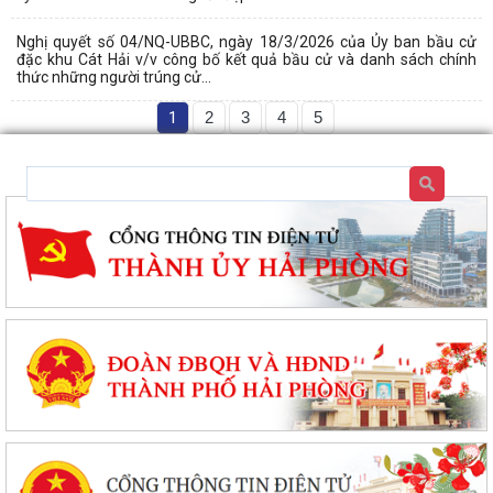
Nghị quyết số 04/NQ-UBBC, ngày 18/3/2026 của Ủy ban bầu cử
đặc khu Cát Hải v/v công bố kết quả bầu cử và danh sách chính
thức những người trúng cử...
1
2
3
4
5
Tổ đại biểu số 09 HĐND thành phố Hải Phòng tiếp xúc cử tri sau Kỳ họp
thường lệ giữa năm 2026
Đặc khu Cát Hải triển khai Chương trình quốc gia về an toàn trong sử
dụng điện giai đoạn 2026 - 2035
Khơi dậy tiềm năng, phát huy sức mạnh kinh tế tư nhân tại đặc khu Cát
Hải