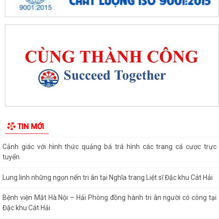
Người đứng đầu cấp ủy, chính quyền Đặc khu Cát Hải đối thoại trực tiếp
với Nhân dân
Nâng cao chất lượng hoạt động ủy thác vay vốn chính sách tại đặc khu
Cát Hải
Đặc khu Cát Hải triển khai học tập, quán triệt Nghị quyết Hội nghị Trung
ương 3 khóa XIV
Quy định số 207-QĐ/TW về những điều đảng viên không được làm
Cát Hải triển khai đợt cao điểm "90 ngày tăng tốc - về đích khám sức
TIN MỚI
khỏe toàn dân năm 2026"
Cảnh giác với hình thức quảng bá trá hình các trang cá cược trực
tuyến
Lung linh những ngọn nến tri ân tại Nghĩa trang Liệt sĩ Đặc khu Cát Hải
Bệnh viện Mắt Hà Nội – Hải Phòng đồng hành tri ân người có công tại
Đặc khu Cát Hải