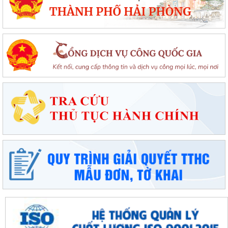
Đặc khu Cát Hải quyết tâm thực hiện thắng lợi Nghị quyết số 11-
NQ/TU, tạo động lực tăng trưởng...
Đặc khu Cát Hải đẩy mạnh triển khai Nghị quyết số 57-NQ/TW, tạo đột
phá về khoa học, công nghệ và...
UBND đặc khu Cát Hải đánh giá kết quả phát triển kinh tế - xã hội tháng
7, triển khai nhiệm vụ...
Đặc khu Cát Hải đẩy mạnh chuyển đổi số, thúc đẩy thanh toán không
dùng tiền mặt trong lĩnh vực du...
Đặc khu Cát Hải đẩy mạnh thực hiện Nghị quyết số 68-NQ/TW về phát
triển kinh tế tư nhân
Sinh hoạt chuyên đề gắn với học tập và làm theo Bác, nâng cao chất
lượng hoạt động của Chi bộ Cơ...
Lễ chào cờ tháng 8: Đặc khu Cát Hải tăng tốc thực hiện các nhiệm vụ
trọng tâm năm 2026