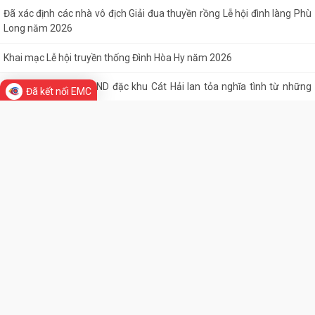
Đã xác định các nhà vô địch Giải đua thuyền rồng Lễ hội đình làng Phù
Long năm 2026
Khai mạc Lễ hội truyền thống Đình Hòa Hy năm 2026
Tuổi trẻ Chi đoàn UBND đặc khu Cát Hải lan tỏa nghĩa tình từ những
Đã kết nối EMC
“Bữa cơm tri ân”
Khai mạc Lễ hội làng tháng Sáu tại Cụm di tích Đình, Chùa Gia Lộc
Lễ hội truyền thống Xa mã – Rước kiệu Đình Hoàng Châu: Gìn giữ, phát
huy giá trị Di tích lịch sử...
Lễ hội Đình Đồng Bài góp phần gìn giữ và phát huy giá trị văn hóa
truyền thống vùng biển Cát Hải
Hội Cựu chiến binh đặc khu Cát Hải thăm, tặng quà hội viên cựu chiến
binh nhân dịp kỷ niệm 79 năm...
Chuyển đổi số trong hoạt động của Mặt trận Tổ quốc – Xây dựng “Mặt
trận số”, lan tỏa niềm tin, kết...