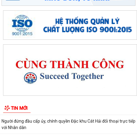
Lễ chào cờ tháng 8: Đặc khu Cát Hải tăng tốc thực hiện các nhiệm vụ
trọng tâm năm 2026
Người đứng đầu cấp ủy, chính quyền Đặc khu Cát Hải đối thoại trực tiếp
với Nhân dân
Nâng cao chất lượng hoạt động ủy thác vay vốn chính sách tại đặc khu
Cát Hải
Đặc khu Cát Hải triển khai học tập, quán triệt Nghị quyết Hội nghị Trung
ương 3 khóa XIV
Quy định số 207-QĐ/TW về những điều đảng viên không được làm
Cát Hải triển khai đợt cao điểm "90 ngày tăng tốc - về đích khám sức
TIN MỚI
khỏe toàn dân năm 2026"
Cảnh giác với hình thức quảng bá trá hình các trang cá cược trực
tuyến