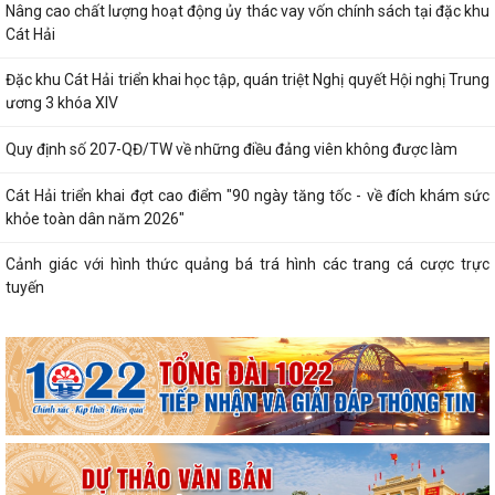
Lung linh những ngọn nến tri ân tại Nghĩa trang Liệt sĩ Đặc khu Cát Hải
Bệnh viện Mắt Hà Nội – Hải Phòng đồng hành tri ân người có công tại
Đặc khu Cát Hải
Đã xác định các nhà vô địch Giải đua thuyền rồng Lễ hội đình làng Phù
Long năm 2026
Khai mạc Lễ hội truyền thống Đình Hòa Hy năm 2026
Tuổi trẻ Chi đoàn UBND đặc khu Cát Hải lan tỏa nghĩa tình từ những
“Bữa cơm tri ân”
Khai mạc Lễ hội làng tháng Sáu tại Cụm di tích Đình, Chùa Gia Lộc
Lễ hội truyền thống Xa mã – Rước kiệu Đình Hoàng Châu: Gìn giữ, phát
huy giá trị Di tích lịch sử...
Lễ hội Đình Đồng Bài góp phần gìn giữ và phát huy giá trị văn hóa
truyền thống vùng biển Cát Hải
Hội Cựu chiến binh đặc khu Cát Hải thăm, tặng quà hội viên cựu chiến