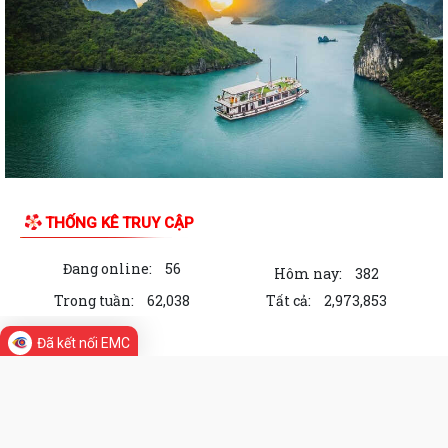
Thông báo tìm chủ sở hữu hợp pháp của cá thể Trăn đất
Kỳ họp thứ 3 HĐND đặc khu Cát Hải khóa II thông qua 7 nghị quyết
quan trọng
Học viện Chính trị Công an nhân dân khảo sát thực tế, làm việc tại đặc
khu Cát Hải
Thông báo tìm chủ sở hữu hợp pháp cá thể động vật hoang dã đi lạc
THỐNG KÊ TRUY CẬP
Trao quà hỗ trợ ngư dân có hoàn cảnh khó khăn, nâng cao ý thức chấp
hành pháp luật trong khai thác...
Đang online:
56
Hôm nay:
382
Trong tuần:
62,038
Tất cả:
2,973,853
Đặc khu Cát Hải triển khai quyết liệt các biện pháp cấp bách phòng
cháy, chữa cháy rừng
Đã kết nối EMC
Khơi dậy tinh thần khởi nghiệp, tạo động lực phát triển kinh tế tư nhân
LIÊN KẾT WEB SITE
Kết luận của Tổng Bí thư, Chủ tịch nước Tô Lâm về đánh giá nguồn lực
phát triển đất nước