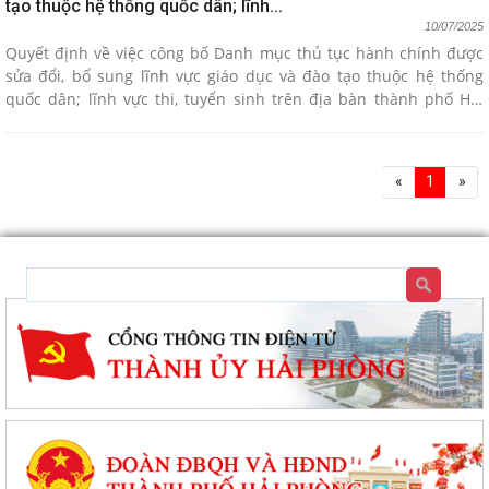
tạo thuộc hệ thống quốc dân; lĩnh...
10/07/2025
Quyết định về việc công bố Danh mục thủ tục hành chính được
sửa đổi, bổ sung lĩnh vực giáo dục và đào tạo thuộc hệ thống
quốc dân; lĩnh vực thi, tuyển sinh trên địa bàn thành phố Hải
Phòng.
«
1
»
Tổ đại biểu số 09 HĐND thành phố Hải Phòng tiếp xúc cử tri sau Kỳ họp
thường lệ giữa năm 2026
Đặc khu Cát Hải triển khai Chương trình quốc gia về an toàn trong sử