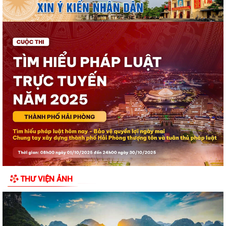
binh nhân dịp kỷ niệm 79 năm...
Chuyển đổi số trong hoạt động của Mặt trận Tổ quốc – Xây dựng “Mặt
trận số”, lan tỏa niềm tin, kết...
Đồng chí Bí thư Đảng ủy đặc khu Cát Hải thăm, tặng quà các gia đình
người có công với cách mạng...
Khai mạc Lễ hội truyền thống Đình Phù Long năm 2026
Đặc khu Cát Hải dâng hương tưởng niệm các Anh hùng liệt sĩ nhân kỷ
niệm 79 năm Ngày Thương binh -...
Lãnh đạo đặc khu Cát Hải thăm, tặng quà người có công nhân kỷ niệm
79 năm Ngày Thương binh - Liệt sĩ
THƯ VIỆN ẢNH
Bí thư Đảng ủy đặc khu Cát Hải được Chủ tịch UBND thành phố tặng
Bằng khen
Chủ tịch UBND đặc khu Cát Hải thăm, tặng quà gia đình người có công
với cách mạng nhân dịp 27/7