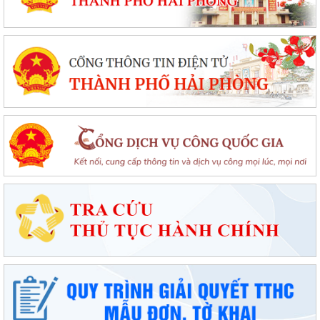
dụng điện giai đoạn 2026 - 2035
Khơi dậy tiềm năng, phát huy sức mạnh kinh tế tư nhân tại đặc khu Cát
Hải
Đặc khu Cát Hải quyết tâm thực hiện thắng lợi Nghị quyết số 11-
NQ/TU, tạo động lực tăng trưởng...
Đặc khu Cát Hải đẩy mạnh triển khai Nghị quyết số 57-NQ/TW, tạo đột
phá về khoa học, công nghệ và...
UBND đặc khu Cát Hải đánh giá kết quả phát triển kinh tế - xã hội tháng
7, triển khai nhiệm vụ...
Đặc khu Cát Hải đẩy mạnh chuyển đổi số, thúc đẩy thanh toán không
dùng tiền mặt trong lĩnh vực du...
Đặc khu Cát Hải đẩy mạnh thực hiện Nghị quyết số 68-NQ/TW về phát
triển kinh tế tư nhân
Sinh hoạt chuyên đề gắn với học tập và làm theo Bác, nâng cao chất
lượng hoạt động của Chi bộ Cơ...