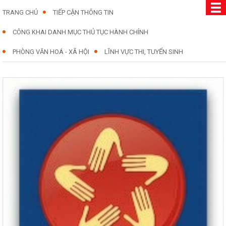
TRANG CHỦ
TIẾP CẬN THÔNG TIN
CÔNG KHAI DANH MỤC THỦ TỤC HÀNH CHÍNH
PHÒNG VĂN HOÁ - XÃ HỘI
LĨNH VỰC THI, TUYỂN SINH