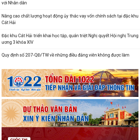
Lung linh những ngọn nến tri ân tại Nghĩa trang Liệt sĩ Đặc khu Cát Hải
Bệnh viện Mắt Hà Nội – Hải Phòng đồng hành tri ân người có công tại
Đặc khu Cát Hải
Đã xác định các nhà vô địch Giải đua thuyền rồng Lễ hội đình làng Phù
Long năm 2026
Khai mạc Lễ hội truyền thống Đình Hòa Hy năm 2026
Tuổi trẻ Chi đoàn UBND đặc khu Cát Hải lan tỏa nghĩa tình từ những
“Bữa cơm tri ân”
Khai mạc Lễ hội làng tháng Sáu tại Cụm di tích Đình, Chùa Gia Lộc
Lễ hội truyền thống Xa mã – Rước kiệu Đình Hoàng Châu: Gìn giữ, phát
huy giá trị Di tích lịch sử...
Lễ hội Đình Đồng Bài góp phần gìn giữ và phát huy giá trị văn hóa
truyền thống vùng biển Cát Hải