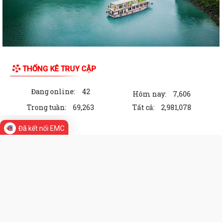
với cách mạng nhân dịp 27/7
Thông báo tìm chủ sở hữu hợp pháp của cá thể Trăn đất
Kỳ họp thứ 3 HĐND đặc khu Cát Hải khóa II thông qua 7 nghị quyết
quan trọng
THỐNG KÊ TRUY CẬP
Học viện Chính trị Công an nhân dân khảo sát thực tế, làm việc tại đặc
khu Cát Hải
Đang online:
42
Hôm nay:
7,606
Trong tuần:
69,263
Tất cả:
2,981,078
Thông báo tìm chủ sở hữu hợp pháp cá thể động vật hoang dã đi lạc
Đã kết nối EMC
Trao quà hỗ trợ ngư dân có hoàn cảnh khó khăn, nâng cao ý thức chấp
hành pháp luật trong khai thác...
LIÊN KẾT WEB SITE
Đặc khu Cát Hải triển khai quyết liệt các biện pháp cấp bách phòng
cháy, chữa cháy rừng
Khơi dậy tinh thần khởi nghiệp, tạo động lực phát triển kinh tế tư nhân
Bản quyền thuộc Ủy ban nhân dân Đặc khu Cát Hải, TP
Hải Phòng
Địa chỉ: Số 01 - Đường Hà Sen - Đặc khu Cát
Kết luận của Tổng Bí thư, Chủ tịch nước Tô Lâm về đánh giá nguồn lực
Hải - Hải Phòng
Điện thoại: 0225.3888.232
Fax:
phát triển đất nước