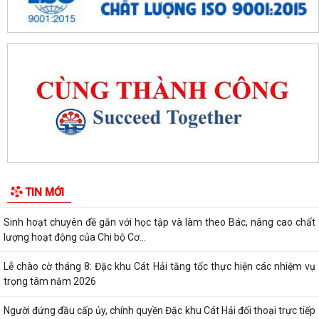
lượng hoạt động của Chi bộ Cơ...
Lễ chào cờ tháng 8: Đặc khu Cát Hải tăng tốc thực hiện các nhiệm vụ
trọng tâm năm 2026
Người đứng đầu cấp ủy, chính quyền Đặc khu Cát Hải đối thoại trực tiếp
với Nhân dân
Nâng cao chất lượng hoạt động ủy thác vay vốn chính sách tại đặc khu
Cát Hải
Đặc khu Cát Hải triển khai học tập, quán triệt Nghị quyết Hội nghị Trung
TIN MỚI
ương 3 khóa XIV
Quy định số 207-QĐ/TW về những điều đảng viên không được làm
Cát Hải triển khai đợt cao điểm "90 ngày tăng tốc - về đích khám sức
khỏe toàn dân năm 2026"
Cảnh giác với hình thức quảng bá trá hình các trang cá cược trực
tuyến