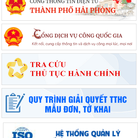
Đặc khu Cát Hải triển khai Chương trình quốc gia về an toàn trong sử
dụng điện giai đoạn 2026 - 2035
Khơi dậy tiềm năng, phát huy sức mạnh kinh tế tư nhân tại đặc khu Cát
Hải
Đặc khu Cát Hải quyết tâm thực hiện thắng lợi Nghị quyết số 11-
NQ/TU, tạo động lực tăng trưởng...
Đặc khu Cát Hải đẩy mạnh triển khai Nghị quyết số 57-NQ/TW, tạo đột
phá về khoa học, công nghệ và...
UBND đặc khu Cát Hải đánh giá kết quả phát triển kinh tế - xã hội tháng
7, triển khai nhiệm vụ...
Đặc khu Cát Hải đẩy mạnh chuyển đổi số, thúc đẩy thanh toán không
dùng tiền mặt trong lĩnh vực du...
Đặc khu Cát Hải đẩy mạnh thực hiện Nghị quyết số 68-NQ/TW về phát
triển kinh tế tư nhân
Sinh hoạt chuyên đề gắn với học tập và làm theo Bác, nâng cao chất