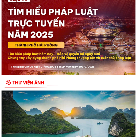
Hội Cựu chiến binh đặc khu Cát Hải thăm, tặng quà hội viên cựu chiến
binh nhân dịp kỷ niệm 79 năm...
Chuyển đổi số trong hoạt động của Mặt trận Tổ quốc – Xây dựng “Mặt
trận số”, lan tỏa niềm tin, kết...
Đồng chí Bí thư Đảng ủy đặc khu Cát Hải thăm, tặng quà các gia đình
người có công với cách mạng...
Khai mạc Lễ hội truyền thống Đình Phù Long năm 2026
Đặc khu Cát Hải dâng hương tưởng niệm các Anh hùng liệt sĩ nhân kỷ
THƯ VIỆN ẢNH
niệm 79 năm Ngày Thương binh -...
Lãnh đạo đặc khu Cát Hải thăm, tặng quà người có công nhân kỷ niệm
79 năm Ngày Thương binh - Liệt sĩ
Bí thư Đảng ủy đặc khu Cát Hải được Chủ tịch UBND thành phố tặng
Bằng khen
Chủ tịch UBND đặc khu Cát Hải thăm, tặng quà gia đình người có công