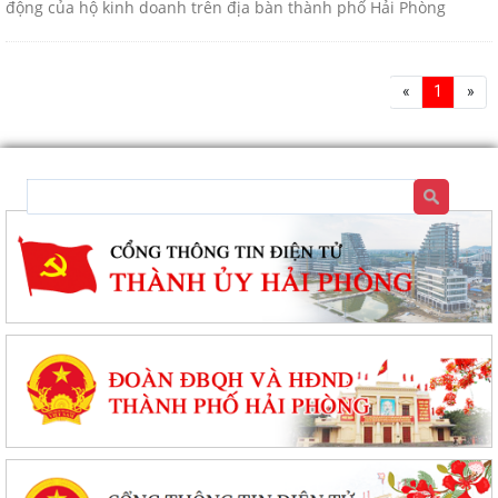
động của hộ kinh doanh trên địa bàn thành phố Hải Phòng
«
1
»
Đặc khu Cát Hải đẩy mạnh cải cách hành chính, nâng cao chất lượng
phục vụ người dân và doanh nghiệp
Thông báo tuyển sinh trình độ trung cấp, cao đẳng năm 2026 của
Trường Cao đẳng Kỹ thuật Hải Phòng
Tổ đại biểu số 09 HĐND thành phố Hải Phòng tiếp xúc cử tri sau Kỳ họp
thường lệ giữa năm 2026