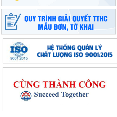
Đặc khu Cát Hải đẩy mạnh thực hiện Nghị quyết số 68-NQ/TW về phát
triển kinh tế tư nhân
Sinh hoạt chuyên đề gắn với học tập và làm theo Bác, nâng cao chất
lượng hoạt động của Chi bộ Cơ...
Lễ chào cờ tháng 8: Đặc khu Cát Hải tăng tốc thực hiện các nhiệm vụ
trọng tâm năm 2026
Người đứng đầu cấp ủy, chính quyền Đặc khu Cát Hải đối thoại trực tiếp
với Nhân dân
Nâng cao chất lượng hoạt động ủy thác vay vốn chính sách tại đặc khu
Cát Hải
Đặc khu Cát Hải triển khai học tập, quán triệt Nghị quyết Hội nghị Trung
ương 3 khóa XIV
Quy định số 207-QĐ/TW về những điều đảng viên không được làm
Cát Hải triển khai đợt cao điểm "90 ngày tăng tốc - về đích khám sức