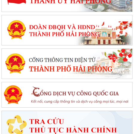
Tổ đại biểu số 09 HĐND thành phố Hải Phòng tiếp xúc cử tri sau Kỳ họp
thường lệ giữa năm 2026
Đặc khu Cát Hải triển khai Chương trình quốc gia về an toàn trong sử
dụng điện giai đoạn 2026 - 2035
Khơi dậy tiềm năng, phát huy sức mạnh kinh tế tư nhân tại đặc khu Cát
Hải
Đặc khu Cát Hải quyết tâm thực hiện thắng lợi Nghị quyết số 11-
NQ/TU, tạo động lực tăng trưởng...
Đặc khu Cát Hải đẩy mạnh triển khai Nghị quyết số 57-NQ/TW, tạo đột
phá về khoa học, công nghệ và...
UBND đặc khu Cát Hải đánh giá kết quả phát triển kinh tế - xã hội tháng
7, triển khai nhiệm vụ...
Đặc khu Cát Hải đẩy mạnh chuyển đổi số, thúc đẩy thanh toán không
dùng tiền mặt trong lĩnh vực du...