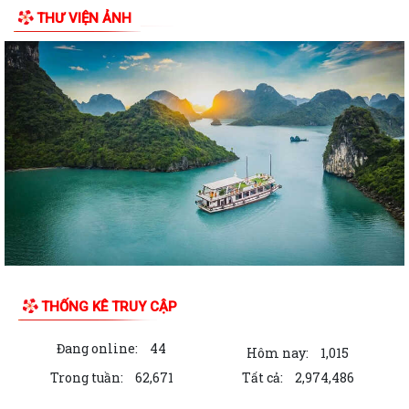
THƯ VIỆN ẢNH
Bí thư Đảng ủy đặc khu Cát Hải được Chủ tịch UBND thành phố tặng
Bằng khen
Chủ tịch UBND đặc khu Cát Hải thăm, tặng quà gia đình người có công
với cách mạng nhân dịp 27/7
Thông báo tìm chủ sở hữu hợp pháp của cá thể Trăn đất
Kỳ họp thứ 3 HĐND đặc khu Cát Hải khóa II thông qua 7 nghị quyết
quan trọng
Học viện Chính trị Công an nhân dân khảo sát thực tế, làm việc tại đặc
khu Cát Hải
Thông báo tìm chủ sở hữu hợp pháp cá thể động vật hoang dã đi lạc
THỐNG KÊ TRUY CẬP
Trao quà hỗ trợ ngư dân có hoàn cảnh khó khăn, nâng cao ý thức chấp
hành pháp luật trong khai thác...
Đang online:
44
Hôm nay:
1,015
Trong tuần:
62,671
Tất cả:
2,974,486
Đặc khu Cát Hải triển khai quyết liệt các biện pháp cấp bách phòng
cháy, chữa cháy rừng