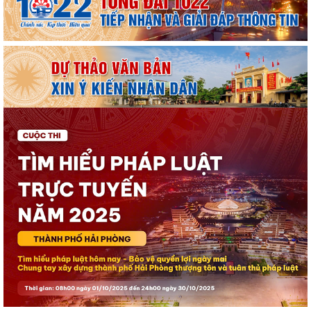
huy giá trị Di tích lịch sử...
Lễ hội Đình Đồng Bài góp phần gìn giữ và phát huy giá trị văn hóa
truyền thống vùng biển Cát Hải
Hội Cựu chiến binh đặc khu Cát Hải thăm, tặng quà hội viên cựu chiến
binh nhân dịp kỷ niệm 79 năm...
Chuyển đổi số trong hoạt động của Mặt trận Tổ quốc – Xây dựng “Mặt
trận số”, lan tỏa niềm tin, kết...
Đồng chí Bí thư Đảng ủy đặc khu Cát Hải thăm, tặng quà các gia đình
người có công với cách mạng...
Khai mạc Lễ hội truyền thống Đình Phù Long năm 2026
Đặc khu Cát Hải dâng hương tưởng niệm các Anh hùng liệt sĩ nhân kỷ
niệm 79 năm Ngày Thương binh -...
Lãnh đạo đặc khu Cát Hải thăm, tặng quà người có công nhân kỷ niệm
79 năm Ngày Thương binh - Liệt sĩ