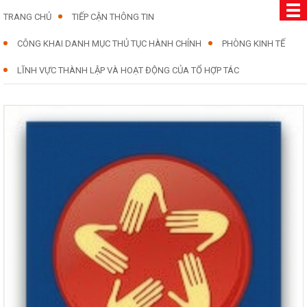
TRANG CHỦ
TIẾP CẬN THÔNG TIN
CÔNG KHAI DANH MỤC THỦ TỤC HÀNH CHÍNH
PHÒNG KINH TẾ
LĨNH VỰC THÀNH LẬP VÀ HOẠT ĐỘNG CỦA TỔ HỢP TÁC