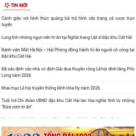
TIN MỚI
khỏe toàn dân năm 2026"
Cảnh giác với hình thức quảng bá trá hình các trang cá cược trực
tuyến
Lung linh những ngọn nến tri ân tại Nghĩa trang Liệt sĩ Đặc khu Cát Hải
Bệnh viện Mắt Hà Nội – Hải Phòng đồng hành tri ân người có công tại
Đặc khu Cát Hải
Đã xác định các nhà vô địch Giải đua thuyền rồng Lễ hội đình làng Phù
Long năm 2026
Khai mạc Lễ hội truyền thống Đình Hòa Hy năm 2026
Tuổi trẻ Chi đoàn UBND đặc khu Cát Hải lan tỏa nghĩa tình từ những
“Bữa cơm tri ân”
Khai mạc Lễ hội làng tháng Sáu tại Cụm di tích Đình, Chùa Gia Lộc
Lễ hội truyền thống Xa mã – Rước kiệu Đình Hoàng Châu: Gìn giữ, phát