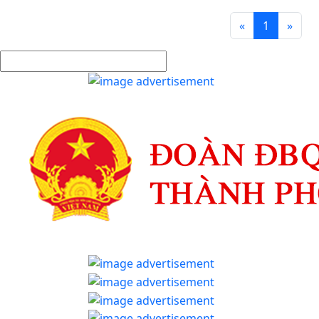
«
1
»