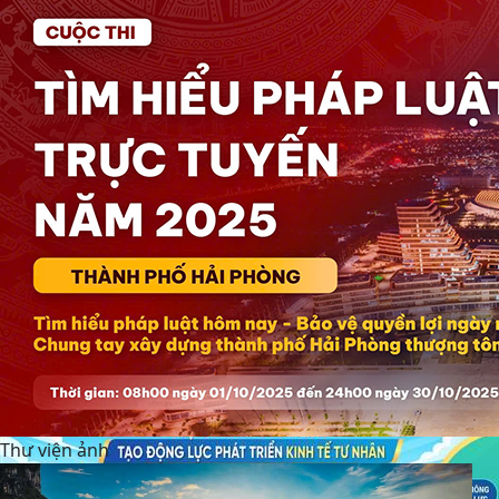
Tổ đại biểu số 09 HĐND thành phố Hải Phòng tiếp xúc
cử tri sau Kỳ họp thường lệ giữa năm 2026
Đặc khu Cát Hải triển khai Chương trình quốc gia về
an toàn trong sử dụng điện giai đoạn 2026 - 2035
Thư viện ảnh