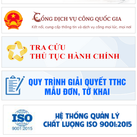
Tổ đại biểu số 09 HĐND thành phố Hải Phòng tiếp xúc cử tri sau Kỳ họp
thường lệ giữa năm 2026
Đặc khu Cát Hải triển khai Chương trình quốc gia về an toàn trong sử
dụng điện giai đoạn 2026 - 2035
Khơi dậy tiềm năng, phát huy sức mạnh kinh tế tư nhân tại đặc khu Cát
Hải
Đặc khu Cát Hải quyết tâm thực hiện thắng lợi Nghị quyết số 11-
NQ/TU, tạo động lực tăng trưởng...
Đặc khu Cát Hải đẩy mạnh triển khai Nghị quyết số 57-NQ/TW, tạo đột
phá về khoa học, công nghệ và...
UBND đặc khu Cát Hải đánh giá kết quả phát triển kinh tế - xã hội tháng
7, triển khai nhiệm vụ...
Đặc khu Cát Hải đẩy mạnh chuyển đổi số, thúc đẩy thanh toán không
dùng tiền mặt trong lĩnh vực du...