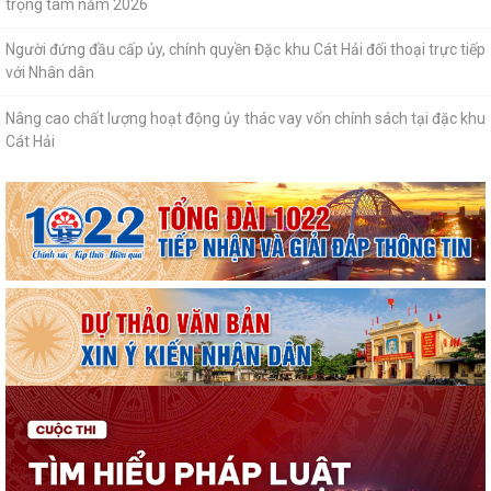
Cảnh giác với hình thức quảng bá trá hình các trang cá cược trực
tuyến
Lung linh những ngọn nến tri ân tại Nghĩa trang Liệt sĩ Đặc khu Cát Hải
Bệnh viện Mắt Hà Nội – Hải Phòng đồng hành tri ân người có công tại
Đặc khu Cát Hải
Đã xác định các nhà vô địch Giải đua thuyền rồng Lễ hội đình làng Phù
Long năm 2026
Khai mạc Lễ hội truyền thống Đình Hòa Hy năm 2026
Tuổi trẻ Chi đoàn UBND đặc khu Cát Hải lan tỏa nghĩa tình từ những
“Bữa cơm tri ân”
Khai mạc Lễ hội làng tháng Sáu tại Cụm di tích Đình, Chùa Gia Lộc
Lễ hội truyền thống Xa mã – Rước kiệu Đình Hoàng Châu: Gìn giữ, phát
huy giá trị Di tích lịch sử...