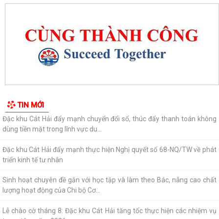
Đặc khu Cát Hải đẩy mạnh thực hiện Nghị quyết số 68-NQ/TW về phát
triển kinh tế tư nhân
Sinh hoạt chuyên đề gắn với học tập và làm theo Bác, nâng cao chất
lượng hoạt động của Chi bộ Cơ...
Lễ chào cờ tháng 8: Đặc khu Cát Hải tăng tốc thực hiện các nhiệm vụ
trọng tâm năm 2026
Người đứng đầu cấp ủy, chính quyền Đặc khu Cát Hải đối thoại trực tiếp
TIN MỚI
với Nhân dân
Nâng cao chất lượng hoạt động ủy thác vay vốn chính sách tại đặc khu
Cát Hải
Đặc khu Cát Hải triển khai học tập, quán triệt Nghị quyết Hội nghị Trung
ương 3 khóa XIV
Quy định số 207-QĐ/TW về những điều đảng viên không được làm
Cát Hải triển khai đợt cao điểm "90 ngày tăng tốc - về đích khám sức
khỏe toàn dân năm 2026"