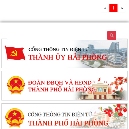
«
1
»
Nâng cao kỹ năng phòng cháy, chữa cháy cho người dân thôn Gia Luận
Chung kết toàn quốc Hội thi lực lượng tham gia bảo vệ an ninh, trật tự
ở cơ sở giỏi lần thứ I tại...
Đặc khu Cát Hải đẩy mạnh cải cách hành chính, nâng cao chất lượng
phục vụ người dân và doanh nghiệp
Thông báo tuyển sinh trình độ trung cấp, cao đẳng năm 2026 của
Trường Cao đẳng Kỹ thuật Hải Phòng