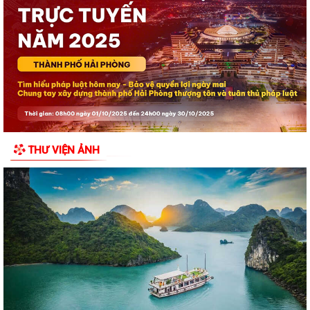
Lễ hội Đình Đồng Bài góp phần gìn giữ và phát huy giá trị văn hóa
truyền thống vùng biển Cát Hải
Hội Cựu chiến binh đặc khu Cát Hải thăm, tặng quà hội viên cựu chiến
binh nhân dịp kỷ niệm 79 năm...
Chuyển đổi số trong hoạt động của Mặt trận Tổ quốc – Xây dựng “Mặt
trận số”, lan tỏa niềm tin, kết...
THƯ VIỆN ẢNH
Đồng chí Bí thư Đảng ủy đặc khu Cát Hải thăm, tặng quà các gia đình
người có công với cách mạng...
Khai mạc Lễ hội truyền thống Đình Phù Long năm 2026
Đặc khu Cát Hải dâng hương tưởng niệm các Anh hùng liệt sĩ nhân kỷ
niệm 79 năm Ngày Thương binh -...
Lãnh đạo đặc khu Cát Hải thăm, tặng quà người có công nhân kỷ niệm
79 năm Ngày Thương binh - Liệt sĩ
Bí thư Đảng ủy đặc khu Cát Hải được Chủ tịch UBND thành phố tặng