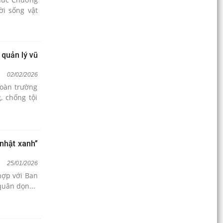
ời sống vật
Khơi dậy tinh thần khởi nghiệp, tạo động lực
phát triển kinh tế tư nhân
Kết luận của Tổng Bí thư, Chủ tịch nước Tô Lâm
về đánh giá nguồn lực phát triển đất nước
 quản lý vũ
Du khách Thanh Hóa gửi thư cảm ơn lực lượng
02/02/2026
Công an đặc khu Cát Hải vì kịp thời tìm lại tài
Đoàn trường
sản...
, chống tội
Công an Đặc khu Cát Hải tận tâm tìm lại điện
thoại thất lạc, lan tỏa hình ảnh đẹp trong lòng
Nhân...
nhật xanh”
Đặc khu Cát Hải đưa vào vận hành 58 điểm Wi-Fi
25/01/2026
miễn phí phục vụ người dân và du khách
hợp với Ban
quân dọn...
Khách du lịch Thanh Hóa nhận lại đầy đủ tài sản
thất lạc sau chuyến tham quan Vịnh Lan Hạ
Thông báo địa chỉ trụ sở làm việc của Trạm Y tế