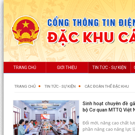
TRANG CHỦ
GIỚI THIỆU
TIN TỨC - SỰ KIỆN
TRANG CHỦ
TIN TỨC - SỰ KIỆN
CÁC ĐOÀN THỂ ĐẶC KHU
Sinh hoạt chuyên đề gắ
bộ Cơ quan MTTQ Việt 
Đổi mới, nâng cao chất lư
phần nâng cao năng lực lã