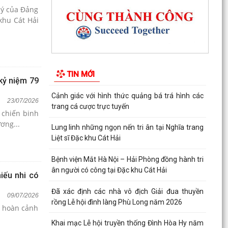
Nghị quyết Hội nghị Trung ương 3 khóa XIV
 ý của Đảng
khu Cát Hải
Quy định số 207-QĐ/TW về những điều đảng
viên không được làm
Cát Hải triển khai đợt cao điểm "90 ngày tăng
tốc - về đích khám sức khỏe toàn dân năm
TIN MỚI
2026"
 kỷ niệm 79
Cảnh giác với hình thức quảng bá trá hình các
23/07/2026
trang cá cược trực tuyến
 chiến binh
ơng...
Lung linh những ngọn nến tri ân tại Nghĩa trang
Liệt sĩ Đặc khu Cát Hải
Bệnh viện Mắt Hà Nội – Hải Phòng đồng hành tri
ân người có công tại Đặc khu Cát Hải
iếu nhi có
Đã xác định các nhà vô địch Giải đua thuyền
09/07/2026
rồng Lễ hội đình làng Phù Long năm 2026
ó hoàn cảnh
Khai mạc Lễ hội truyền thống Đình Hòa Hy năm