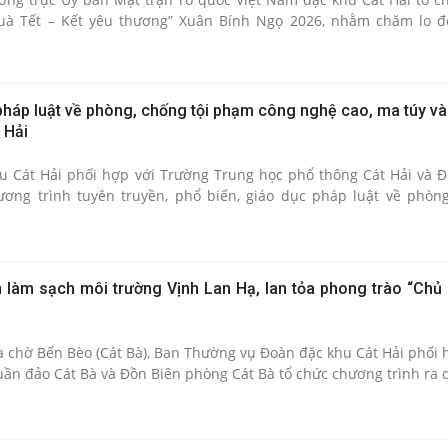
quà Tết – Kết yêu thương” Xuân Bính Ngọ 2026, nhằm chăm lo đ
pháp luật về phòng, chống tội phạm công nghệ cao, ma túy và
 Hải
u Cát Hải phối hợp với Trường Trung học phổ thông Cát Hải và 
ơng trình tuyên truyền, phổ biến, giáo dục pháp luật về phòng
n làm sạch môi trường Vịnh Lan Hạ, lan tỏa phong trào “Chủ 
à chờ Bến Bèo (Cát Bà), Ban Thường vụ Đoàn đặc khu Cát Hải phối 
uần đảo Cát Bà và Đồn Biên phòng Cát Bà tổ chức chương trình ra 