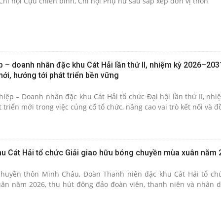
 Chi hội Cựu chiến binh, Chi hội Phụ nữ sau sắp xếp đơn vị thôn
p – doanh nhân đặc khu Cát Hải lần thứ II, nhiệm kỳ 2026–203
mới, hướng tới phát triển bền vững
iệp – Doanh nhân đặc khu Cát Hải tổ chức Đại hội lần thứ II, nhi
riển mới trong việc củng cố tổ chức, nâng cao vai trò kết nối và đồ
u Cát Hải tổ chức Giải giao hữu bóng chuyền mùa xuân năm 
chuyền thôn Minh Châu, Đoàn Thanh niên đặc khu Cát Hải tổ chứ
n năm 2026, thu hút đông đảo đoàn viên, thanh niên và nhân d