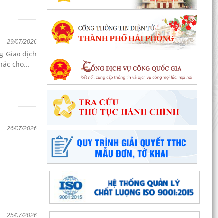
Đặc khu Cát Hải đẩy mạnh chuyển đổi số, thúc
đẩy thanh toán không dùng tiền mặt trong lĩnh
vực du...
29/07/2026
Đặc khu Cát Hải đẩy mạnh thực hiện Nghị quyết
g Giao dịch
số 68-NQ/TW về phát triển kinh tế tư nhân
ác cho...
Sinh hoạt chuyên đề gắn với học tập và làm
theo Bác, nâng cao chất lượng hoạt động của
Chi bộ Cơ...
Lễ chào cờ tháng 8: Đặc khu Cát Hải tăng tốc
thực hiện các nhiệm vụ trọng tâm năm 2026
26/07/2026
Người đứng đầu cấp ủy, chính quyền Đặc khu
Cát Hải đối thoại trực tiếp với Nhân dân
Nâng cao chất lượng hoạt động ủy thác vay vốn
chính sách tại đặc khu Cát Hải
Đặc khu Cát Hải triển khai học tập, quán triệt
25/07/2026