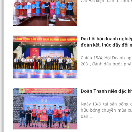
Cát Hải kiện toàn tổ chức
Đại hội hội doanh nghiệ
đoàn kết, thúc đẩy đổi 
Chiều 15/4, Hội Doanh ngh
2031, đánh dấu bước phát t
Đoàn Thanh niên đặc kh
Ngày 13/3, tại sân bóng 
hữu bóng chuyền mùa xuâ
bàn...