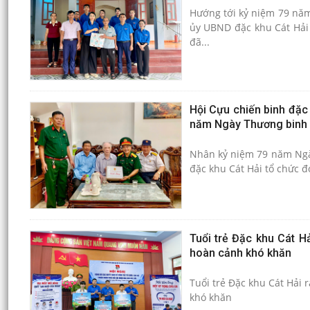
Hướng tới kỷ niệm 79 năm 
ủy UBND đặc khu Cát Hải
đã...
Hội Cựu chiến binh đặc 
năm Ngày Thương binh -
Nhân kỷ niệm 79 năm Ngày 
đặc khu Cát Hải tổ chức đ
Tuổi trẻ Đặc khu Cát H
hoàn cảnh khó khăn
Tuổi trẻ Đặc khu Cát Hải 
khó khăn