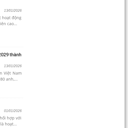
đặc khu Cát Hải và các Điểm trạm trực thuộc
13/01/2026
Bình minh Cát Cò – Mỗi sớm mai một sắc màu
t hoạt động
trên biển đảo Cát Bà
ên cao...
Đặc khu Cát Hải sơ kết hoạt động tín dụng chính
sách xã hội 6 tháng đầu năm 2026
Luật Chuyển đổi số chính thức có hiệu lực từ
–2029 thành
ngày 01/7/2026 – Nền tảng thúc đẩy chính
quyền số,...
13/01/2026
ên Việt Nam
Chính thức 1/7: Luật Chuyển đổi số có hiệu lực
80 anh,...
Lấy sự hài lòng của người dân làm thước đo
chất lượng cải cách hành chính
01/01/2026
hối hợp với
à hoạt...