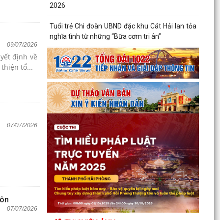
2026
Tuổi trẻ Chi đoàn UBND đặc khu Cát Hải lan tỏa
nghĩa tình từ những “Bữa cơm tri ân”
09/07/2026
yết định về
Khai mạc Lễ hội làng tháng Sáu tại Cụm di tích
hiện tổ...
Đình, Chùa Gia Lộc
Lễ hội truyền thống Xa mã – Rước kiệu Đình
Hoàng Châu: Gìn giữ, phát huy giá trị Di tích lịch
sử...
07/07/2026
Lễ hội Đình Đồng Bài góp phần gìn giữ và phát
huy giá trị văn hóa truyền thống vùng biển Cát
Hải
Hội Cựu chiến binh đặc khu Cát Hải thăm, tặng
quà hội viên cựu chiến binh nhân dịp kỷ niệm 79
năm...
hôn
07/07/2026
Chuyển đổi số trong hoạt động của Mặt trận Tổ