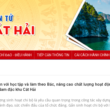
CHỈ ĐẠO - ĐIỀU HÀNH
TIẾP CẬN THÔNG TIN
CẢI CÁCH HÀNH CHÍNH
n với học tập và làm theo Bác, nâng cao chất lượng hoạt độ
Nam đặc khu Cát Hải
ợng sinh hoạt chi bộ là yêu cầu quan trọng trong công tác xây dựn
nh đạo, sức chiến đấu của tổ chức đảng. Gắn sinh hoạt chi bộ với h