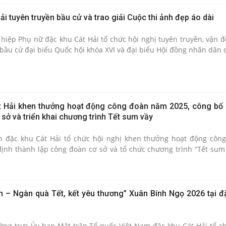
i tuyên truyền bầu cử và trao giải Cuộc thi ảnh đẹp áo dài
 hiệp Phụ nữ đặc khu Cát Hải tổ chức hội nghị tuyên truyền, vận đ
bầu cử đại biểu Quốc hội khóa XVI và đại biểu Hội đồng nhân dân c
 Hải khen thưởng hoạt động công đoàn năm 2025, công bố 
sở và triển khai chương trình Tết sum vầy
n đặc khu Cát Hải tổ chức hội nghị khen thưởng hoạt động cô
định thành lập công đoàn cơ sở và tổ chức chương trình “Tết sum
ân – Ngàn quà Tết, kết yêu thương” Xuân Bính Ngọ 2026 tại đ
ờng trực Ủy ban Mặt trận Tổ quốc Việt Nam đặc khu Cát Hải tổ 