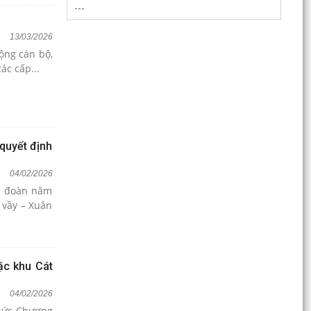
gia đình người có công với cách mạng nhân dịp
27/7
13/03/2026
Thông báo tìm chủ sở hữu hợp pháp của cá thể
ộng cán bộ,
Trăn đất
ác cấp...
Kỳ họp thứ 3 HĐND đặc khu Cát Hải khóa II
thông qua 7 nghị quyết quan trọng
Học viện Chính trị Công an nhân dân khảo sát
quyết định
thực tế, làm việc tại đặc khu Cát Hải
04/02/2026
Thông báo tìm chủ sở hữu hợp pháp cá thể
ng đoàn năm
động vật hoang dã đi lạc
 vầy – Xuân
Trao quà hỗ trợ ngư dân có hoàn cảnh khó
khăn, nâng cao ý thức chấp hành pháp luật
trong khai thác...
ặc khu Cát
Đặc khu Cát Hải triển khai quyết liệt các biện
04/02/2026
pháp cấp bách phòng cháy, chữa cháy rừng
chức Chương