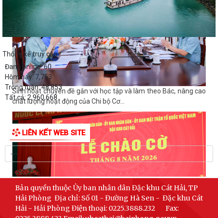
Thống kê truy cập
Đang online:
60
Hôm nay:
7,753
Trong tuần:
48,853
Sinh hoạt chuyên đề gắn với học tập và làm theo Bác, nâng cao
Tất cả:
2,960,668
chất lượng hoạt động của Chi bộ Cơ...
LIÊN KẾT WEB SITE
Bản quyền thuộc Ủy ban nhân dân Đặc khu Cát Hải, TP
Hải Phòng
Địa chỉ: Số 01 - Đường Hà Sen - Đặc khu Cát
Hải - Hải Phòng
Điện thoại: 0225.3888.232
Fax: