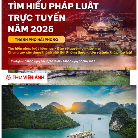
Đặc khu Cát Hải đẩy mạnh chuyển đổi số, thúc đẩy thanh toán
không dùng tiền mặt trong lĩnh vực du...
THƯ VIỆN ẢNH
Đặc khu Cát Hải đẩy mạnh thực hiện Nghị quyết số 68-NQ/TW
về phát triển kinh tế tư nhân