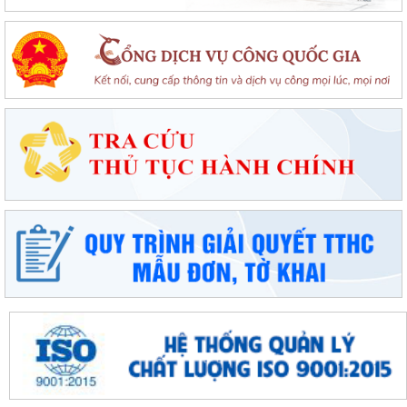
Khơi dậy tiềm năng, phát huy sức mạnh kinh tế tư nhân tại đặc khu Cát
Hải
Đặc khu Cát Hải quyết tâm thực hiện thắng lợi Nghị quyết số 11-
NQ/TU, tạo động lực tăng trưởng...
Đặc khu Cát Hải đẩy mạnh triển khai Nghị quyết số 57-NQ/TW, tạo đột
phá về khoa học, công nghệ và...
UBND đặc khu Cát Hải đánh giá kết quả phát triển kinh tế - xã hội tháng
7, triển khai nhiệm vụ...
Đặc khu Cát Hải đẩy mạnh chuyển đổi số, thúc đẩy thanh toán không
dùng tiền mặt trong lĩnh vực du...
Đặc khu Cát Hải đẩy mạnh thực hiện Nghị quyết số 68-NQ/TW về phát
triển kinh tế tư nhân
Sinh hoạt chuyên đề gắn với học tập và làm theo Bác, nâng cao chất
lượng hoạt động của Chi bộ Cơ...