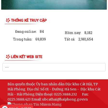
Kỳ họp thứ 3 HĐND đặc khu Cát Hải khóa II thông qua 7 nghị quyết
quan trọng
THỐNG KÊ TRUY CẬP
Học viện Chính trị Công an nhân dân khảo sát thực tế, làm việc tại đặc
khu Cát Hải
Đang online:
84
Hôm nay:
8,182
Trong tuần:
69,839
Tất cả:
2,981,654
Thông báo tìm chủ sở hữu hợp pháp cá thể động vật hoang dã đi lạc
Trao quà hỗ trợ ngư dân có hoàn cảnh khó khăn, nâng cao ý thức chấp
hành pháp luật trong khai thác...
LIÊN KẾT WEB SITE
Đặc khu Cát Hải triển khai quyết liệt các biện pháp cấp bách phòng
cháy, chữa cháy rừng
Khơi dậy tinh thần khởi nghiệp, tạo động lực phát triển kinh tế tư nhân
Bản quyền thuộc Ủy ban nhân dân Đặc khu Cát Hải, TP
Hải Phòng
Địa chỉ: Số 01 - Đường Hà Sen - Đặc khu Cát
Kết luận của Tổng Bí thư, Chủ tịch nước Tô Lâm về đánh giá nguồn lực
Hải - Hải Phòng
Điện thoại: 0225.3888.232
Fax:
phát triển đất nước
0225.3888.423
Email: ubcathai@haiphong.gov.vn
Du khách Thanh Hóa gửi thư cảm ơn lực lượng Công an đặc khu Cát