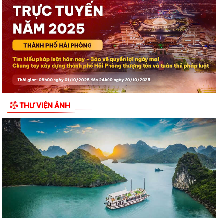
Chuyển đổi số trong hoạt động của Mặt trận Tổ quốc – Xây dựng “Mặt
trận số”, lan tỏa niềm tin, kết...
Đồng chí Bí thư Đảng ủy đặc khu Cát Hải thăm, tặng quà các gia đình
người có công với cách mạng...
Khai mạc Lễ hội truyền thống Đình Phù Long năm 2026
Đặc khu Cát Hải dâng hương tưởng niệm các Anh hùng liệt sĩ nhân kỷ
THƯ VIỆN ẢNH
niệm 79 năm Ngày Thương binh -...
Lãnh đạo đặc khu Cát Hải thăm, tặng quà người có công nhân kỷ niệm
79 năm Ngày Thương binh - Liệt sĩ
Bí thư Đảng ủy đặc khu Cát Hải được Chủ tịch UBND thành phố tặng
Bằng khen
Chủ tịch UBND đặc khu Cát Hải thăm, tặng quà gia đình người có công
với cách mạng nhân dịp 27/7
Thông báo tìm chủ sở hữu hợp pháp của cá thể Trăn đất