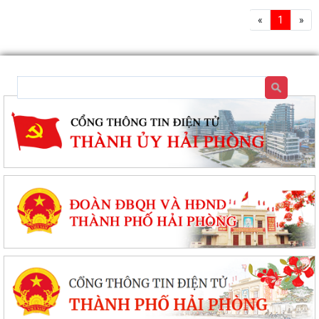
«
1
»
Đặc khu Cát Hải đẩy mạnh cải cách hành chính, nâng cao chất lượng
phục vụ người dân và doanh nghiệp
Thông báo tuyển sinh trình độ trung cấp, cao đẳng năm 2026 của
Trường Cao đẳng Kỹ thuật Hải Phòng
Tổ đại biểu số 09 HĐND thành phố Hải Phòng tiếp xúc cử tri sau Kỳ họp
thường lệ giữa năm 2026
Đặc khu Cát Hải triển khai Chương trình quốc gia về an toàn trong sử
dụng điện giai đoạn 2026 - 2035