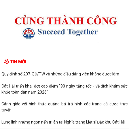
Lễ chào cờ tháng 8: Đặc khu Cát Hải tăng tốc thực hiện các nhiệm vụ
trọng tâm năm 2026
Người đứng đầu cấp ủy, chính quyền Đặc khu Cát Hải đối thoại trực tiếp
với Nhân dân
Nâng cao chất lượng hoạt động ủy thác vay vốn chính sách tại đặc khu
Cát Hải
Đặc khu Cát Hải triển khai học tập, quán triệt Nghị quyết Hội nghị Trung
TIN MỚI
ương 3 khóa XIV
Quy định số 207-QĐ/TW về những điều đảng viên không được làm
Cát Hải triển khai đợt cao điểm "90 ngày tăng tốc - về đích khám sức
khỏe toàn dân năm 2026"
Cảnh giác với hình thức quảng bá trá hình các trang cá cược trực
tuyến
Lung linh những ngọn nến tri ân tại Nghĩa trang Liệt sĩ Đặc khu Cát Hải