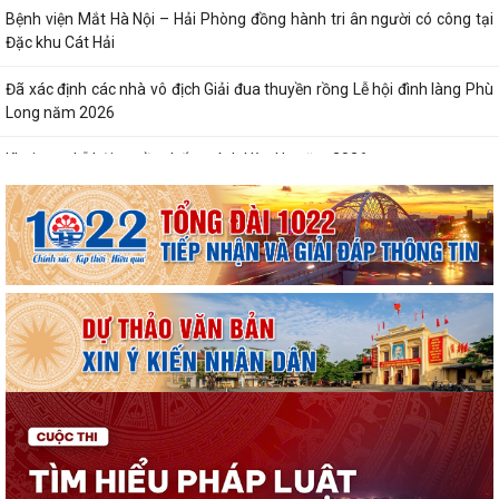
Bệnh viện Mắt Hà Nội – Hải Phòng đồng hành tri ân người có công tại
Đặc khu Cát Hải
Đã xác định các nhà vô địch Giải đua thuyền rồng Lễ hội đình làng Phù
Long năm 2026
Khai mạc Lễ hội truyền thống Đình Hòa Hy năm 2026
Tuổi trẻ Chi đoàn UBND đặc khu Cát Hải lan tỏa nghĩa tình từ những
“Bữa cơm tri ân”
Khai mạc Lễ hội làng tháng Sáu tại Cụm di tích Đình, Chùa Gia Lộc
Lễ hội truyền thống Xa mã – Rước kiệu Đình Hoàng Châu: Gìn giữ, phát
huy giá trị Di tích lịch sử...
Lễ hội Đình Đồng Bài góp phần gìn giữ và phát huy giá trị văn hóa
truyền thống vùng biển Cát Hải
Hội Cựu chiến binh đặc khu Cát Hải thăm, tặng quà hội viên cựu chiến
binh nhân dịp kỷ niệm 79 năm...