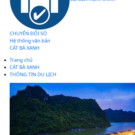
CHUYỂN ĐỔI SỐ
Hệ thống văn bản
CÁT BÀ XANH
Trang chủ
CÁT BÀ XANH
THÔNG TIN DU LỊCH