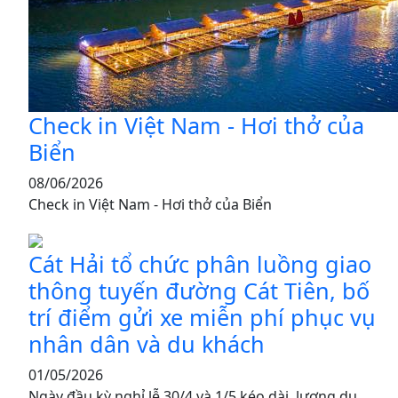
Check in Việt Nam - Hơi thở của
Biển
08/06/2026
Check in Việt Nam - Hơi thở của Biển
Cát Hải tổ chức phân luồng giao
thông tuyến đường Cát Tiên, bố
trí điểm gửi xe miễn phí phục vụ
nhân dân và du khách
01/05/2026
Ngày đầu kỳ nghỉ lễ 30/4 và 1/5 kéo dài, lượng du