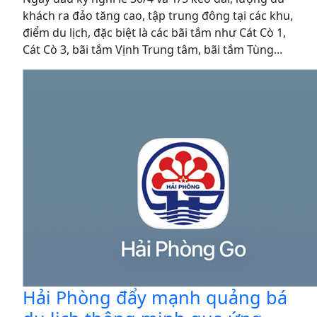
khách ra đảo tăng cao, tập trung đông tại các khu,
điểm du lịch, đặc biệt là các bãi tắm như Cát Cò 1,
Cát Cò 3, bãi tắm Vịnh Trung tâm, bãi tắm Tùng...
Hải Phòng đẩy mạnh quảng bá