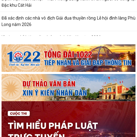
Đặc khu Cát Hải
Đã xác định các nhà vô địch Giải đua thuyền rồng Lễ hội đình làng Phù
Long năm 2026
Khai mạc Lễ hội truyền thống Đình Hòa Hy năm 2026
Tuổi trẻ Chi đoàn UBND đặc khu Cát Hải lan tỏa nghĩa tình từ những
“Bữa cơm tri ân”
Khai mạc Lễ hội làng tháng Sáu tại Cụm di tích Đình, Chùa Gia Lộc
Lễ hội truyền thống Xa mã – Rước kiệu Đình Hoàng Châu: Gìn giữ, phát
huy giá trị Di tích lịch sử...
Lễ hội Đình Đồng Bài góp phần gìn giữ và phát huy giá trị văn hóa
truyền thống vùng biển Cát Hải
Hội Cựu chiến binh đặc khu Cát Hải thăm, tặng quà hội viên cựu chiến
binh nhân dịp kỷ niệm 79 năm...