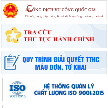
Hải
Đặc khu Cát Hải quyết tâm thực hiện thắng lợi Nghị quyết số 11-
NQ/TU, tạo động lực tăng trưởng...
Đặc khu Cát Hải đẩy mạnh triển khai Nghị quyết số 57-NQ/TW, tạo đột
phá về khoa học, công nghệ và...
UBND đặc khu Cát Hải đánh giá kết quả phát triển kinh tế - xã hội tháng
7, triển khai nhiệm vụ...
Đặc khu Cát Hải đẩy mạnh chuyển đổi số, thúc đẩy thanh toán không
dùng tiền mặt trong lĩnh vực du...
Đặc khu Cát Hải đẩy mạnh thực hiện Nghị quyết số 68-NQ/TW về phát
triển kinh tế tư nhân
Sinh hoạt chuyên đề gắn với học tập và làm theo Bác, nâng cao chất
lượng hoạt động của Chi bộ Cơ...
Lễ chào cờ tháng 8: Đặc khu Cát Hải tăng tốc thực hiện các nhiệm vụ