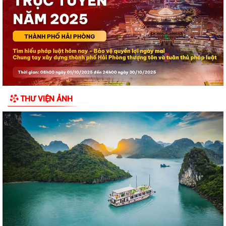
Chuyển đổi số trong hoạt động của Mặt trận Tổ quốc – Xây dựng “Mặt
trận số”, lan tỏa niềm tin, kết...
Đồng chí Bí thư Đảng ủy đặc khu Cát Hải thăm, tặng quà các gia đình
người có công với cách mạng...
Khai mạc Lễ hội truyền thống Đình Phù Long năm 2026
Đặc khu Cát Hải dâng hương tưởng niệm các Anh hùng liệt sĩ nhân kỷ
THƯ VIỆN ẢNH
niệm 79 năm Ngày Thương binh -...
Lãnh đạo đặc khu Cát Hải thăm, tặng quà người có công nhân kỷ niệm
79 năm Ngày Thương binh - Liệt sĩ
Bí thư Đảng ủy đặc khu Cát Hải được Chủ tịch UBND thành phố tặng
Bằng khen
Chủ tịch UBND đặc khu Cát Hải thăm, tặng quà gia đình người có công
với cách mạng nhân dịp 27/7
Thông báo tìm chủ sở hữu hợp pháp của cá thể Trăn đất