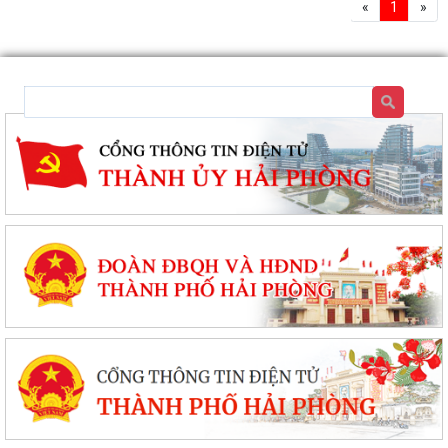
«
1
»
Đặc khu Cát Hải đẩy mạnh cải cách hành chính, nâng cao chất lượng
phục vụ người dân và doanh nghiệp
Thông báo tuyển sinh trình độ trung cấp, cao đẳng năm 2026 của
Trường Cao đẳng Kỹ thuật Hải Phòng
Tổ đại biểu số 09 HĐND thành phố Hải Phòng tiếp xúc cử tri sau Kỳ họp
thường lệ giữa năm 2026
Đặc khu Cát Hải triển khai Chương trình quốc gia về an toàn trong sử
dụng điện giai đoạn 2026 - 2035
Khơi dậy tiềm năng, phát huy sức mạnh kinh tế tư nhân tại đặc khu Cát