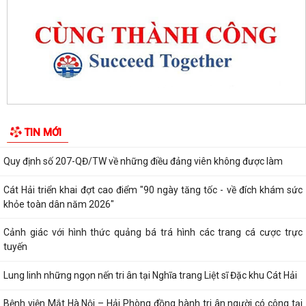
trọng tâm năm 2026
Người đứng đầu cấp ủy, chính quyền Đặc khu Cát Hải đối thoại trực tiếp
với Nhân dân
Nâng cao chất lượng hoạt động ủy thác vay vốn chính sách tại đặc khu
Cát Hải
Đặc khu Cát Hải triển khai học tập, quán triệt Nghị quyết Hội nghị Trung
TIN MỚI
ương 3 khóa XIV
Quy định số 207-QĐ/TW về những điều đảng viên không được làm
Cát Hải triển khai đợt cao điểm "90 ngày tăng tốc - về đích khám sức
khỏe toàn dân năm 2026"
Cảnh giác với hình thức quảng bá trá hình các trang cá cược trực
tuyến
Lung linh những ngọn nến tri ân tại Nghĩa trang Liệt sĩ Đặc khu Cát Hải
Bệnh viện Mắt Hà Nội – Hải Phòng đồng hành tri ân người có công tại