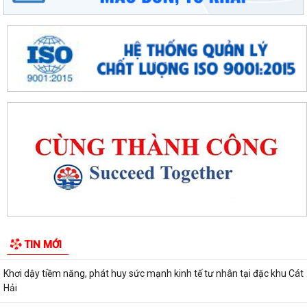
Chung kết toàn quốc Hội thi lực lượng tham gia bảo vệ an ninh, trật tự
ở cơ sở giỏi lần thứ I tại...
Đặc khu Cát Hải đẩy mạnh cải cách hành chính, nâng cao chất lượng
phục vụ người dân và doanh nghiệp
Thông báo tuyển sinh trình độ trung cấp, cao đẳng năm 2026 của
Trường Cao đẳng Kỹ thuật Hải Phòng
Tổ đại biểu số 09 HĐND thành phố Hải Phòng tiếp xúc cử tri sau Kỳ họp
thường lệ giữa năm 2026
Đặc khu Cát Hải triển khai Chương trình quốc gia về an toàn trong sử
TIN MỚI
dụng điện giai đoạn 2026 - 2035
Khơi dậy tiềm năng, phát huy sức mạnh kinh tế tư nhân tại đặc khu Cát
Hải