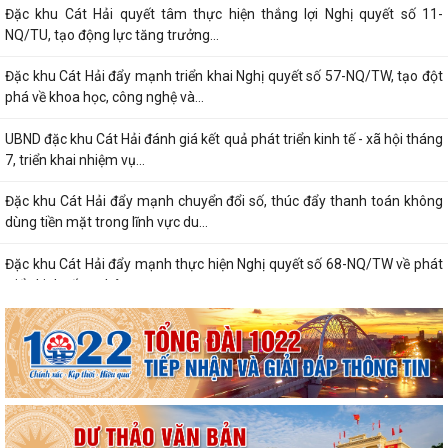
Đặc khu Cát Hải quyết tâm thực hiện thắng lợi Nghị quyết số 11-
NQ/TU, tạo động lực tăng trưởng...
Đặc khu Cát Hải đẩy mạnh triển khai Nghị quyết số 57-NQ/TW, tạo đột
phá về khoa học, công nghệ và...
UBND đặc khu Cát Hải đánh giá kết quả phát triển kinh tế - xã hội tháng
7, triển khai nhiệm vụ...
Đặc khu Cát Hải đẩy mạnh chuyển đổi số, thúc đẩy thanh toán không
dùng tiền mặt trong lĩnh vực du...
Đặc khu Cát Hải đẩy mạnh thực hiện Nghị quyết số 68-NQ/TW về phát
triển kinh tế tư nhân
Sinh hoạt chuyên đề gắn với học tập và làm theo Bác, nâng cao chất
lượng hoạt động của Chi bộ Cơ...
Lễ chào cờ tháng 8: Đặc khu Cát Hải tăng tốc thực hiện các nhiệm vụ
trọng tâm năm 2026