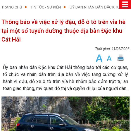
TRANG CHỦ
TIN TỨC - SỰ KIỆN
UỶ BAN NHÂN DÂN ĐẶC KHU
Thông báo về việc xử lý đậu, đỗ ô tô trên vỉa hè
tại một số tuyến đường thuộc địa bàn Đặc khu
Cát Hải
11/06/2026
Ủy ban nhân dân Đặc khu Cát Hải thông báo tới các cơ quan,
tổ chức và nhân dân trên địa bàn về việc tăng cường xử lý
hành vi đậu, đỗ xe ô tô trên vỉa hè nhằm bảo đảm trật tự an
toàn giao thông, mỹ quan đô thị và quyền đi lại của người dân.