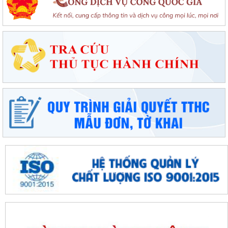
Đặc khu Cát Hải đẩy mạnh cải cách hành chính, nâng cao chất lượng
phục vụ người dân và doanh nghiệp
Thông báo tuyển sinh trình độ trung cấp, cao đẳng năm 2026 của
Trường Cao đẳng Kỹ thuật Hải Phòng
Tổ đại biểu số 09 HĐND thành phố Hải Phòng tiếp xúc cử tri sau Kỳ họp
thường lệ giữa năm 2026
Đặc khu Cát Hải triển khai Chương trình quốc gia về an toàn trong sử
dụng điện giai đoạn 2026 - 2035
Khơi dậy tiềm năng, phát huy sức mạnh kinh tế tư nhân tại đặc khu Cát
Hải
Đặc khu Cát Hải quyết tâm thực hiện thắng lợi Nghị quyết số 11-
NQ/TU, tạo động lực tăng trưởng...
Đặc khu Cát Hải đẩy mạnh triển khai Nghị quyết số 57-NQ/TW, tạo đột
phá về khoa học, công nghệ và...