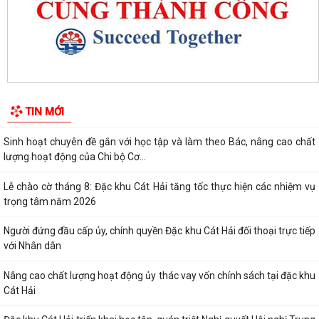
UBND đặc khu Cát Hải đánh giá kết quả phát triển kinh tế - xã hội tháng
7, triển khai nhiệm vụ...
Đặc khu Cát Hải đẩy mạnh chuyển đổi số, thúc đẩy thanh toán không
dùng tiền mặt trong lĩnh vực du...
Đặc khu Cát Hải đẩy mạnh thực hiện Nghị quyết số 68-NQ/TW về phát
TIN MỚI
triển kinh tế tư nhân
Sinh hoạt chuyên đề gắn với học tập và làm theo Bác, nâng cao chất
lượng hoạt động của Chi bộ Cơ...
Lễ chào cờ tháng 8: Đặc khu Cát Hải tăng tốc thực hiện các nhiệm vụ
trọng tâm năm 2026
Người đứng đầu cấp ủy, chính quyền Đặc khu Cát Hải đối thoại trực tiếp
với Nhân dân
Nâng cao chất lượng hoạt động ủy thác vay vốn chính sách tại đặc khu
Cát Hải