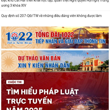
Đặc khu Cát Hải triển khai học tập, quán triệt Nghị quyết Hội nghị Trung
ương 3 khóa XIV
Quy định số 207-QĐ/TW về những điều đảng viên không được làm
Cát Hải triển khai đợt cao điểm "90 ngày tăng tốc - về đích khám sức
khỏe toàn dân năm 2026"
Cảnh giác với hình thức quảng bá trá hình các trang cá cược trực
tuyến
Lung linh những ngọn nến tri ân tại Nghĩa trang Liệt sĩ Đặc khu Cát Hải
Bệnh viện Mắt Hà Nội – Hải Phòng đồng hành tri ân người có công tại
Đặc khu Cát Hải
Đã xác định các nhà vô địch Giải đua thuyền rồng Lễ hội đình làng Phù
Long năm 2026
Khai mạc Lễ hội truyền thống Đình Hòa Hy năm 2026
Tuổi trẻ Chi đoàn UBND đặc khu Cát Hải lan tỏa nghĩa tình từ những