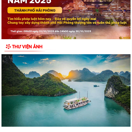
“Bữa cơm tri ân”
Khai mạc Lễ hội làng tháng Sáu tại Cụm di tích Đình, Chùa Gia Lộc
Lễ hội truyền thống Xa mã – Rước kiệu Đình Hoàng Châu: Gìn giữ, phát
huy giá trị Di tích lịch sử...
THƯ VIỆN ẢNH
Lễ hội Đình Đồng Bài góp phần gìn giữ và phát huy giá trị văn hóa
truyền thống vùng biển Cát Hải
Hội Cựu chiến binh đặc khu Cát Hải thăm, tặng quà hội viên cựu chiến
binh nhân dịp kỷ niệm 79 năm...
Chuyển đổi số trong hoạt động của Mặt trận Tổ quốc – Xây dựng “Mặt
trận số”, lan tỏa niềm tin, kết...
Đồng chí Bí thư Đảng ủy đặc khu Cát Hải thăm, tặng quà các gia đình
người có công với cách mạng...
Khai mạc Lễ hội truyền thống Đình Phù Long năm 2026