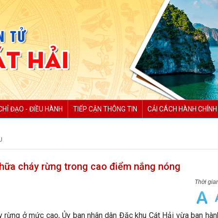
CHỈ ĐẠO - ĐIỀU HÀNH
TIẾP CẬN THÔNG TIN
CẢI CÁCH HÀNH CHÍNH
U
chữa cháy rừng trong cao điểm nắng nóng
háy rừng ở mức cao, Ủy ban nhân dân Đặc khu Cát Hải vừa ban hà