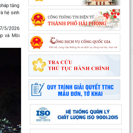
đẳng năm 2026 của Trường Cao đẳng Kỹ thuật
 pháp tăng
Hải Phòng
và hệ sinh
Tổ đại biểu số 09 HĐND thành phố Hải Phòng
tiếp xúc cử tri sau Kỳ họp thường lệ giữa năm
27/5/2026
2026
ệp và Môi
Đặc khu Cát Hải triển khai Chương trình quốc gia
về an toàn trong sử dụng điện giai đoạn 2026 -
2035
Khơi dậy tiềm năng, phát huy sức mạnh kinh tế
tư nhân tại đặc khu Cát Hải
Đặc khu Cát Hải quyết tâm thực hiện thắng lợi
Nghị quyết số 11-NQ/TU, tạo động lực tăng
trưởng...
Đặc khu Cát Hải đẩy mạnh triển khai Nghị quyết
số 57-NQ/TW, tạo đột phá về khoa học, công
nghệ và...