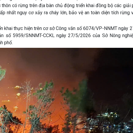
 thôn có rừng trên địa bàn chủ động triển khai đồng bộ các giải
p nhất nguy cơ xảy ra cháy lớn, bảo vệ an toàn diện tích rừng 
iển khai thực hiện trên cơ sở Công văn số 6074/VP-NNMT ngày 
 văn số 5959/SNNMT-CCKL ngày 27/5/2026 của Sở Nông nghi
h phố.