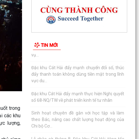
UBND đặc khu Cát Hải đánh giá kết quả phát
triển kinh tế - xã hội tháng 7, triển khai nhiệm
vụ...
Đặc khu Cát Hải đẩy mạnh chuyển đổi số, thúc
đẩy thanh toán không dùng tiền mặt trong lĩnh
TIN MỚI
vực du...
Đặc khu Cát Hải đẩy mạnh thực hiện Nghị quyết
số 68-NQ/TW về phát triển kinh tế tư nhân
Sinh hoạt chuyên đề gắn với học tập và làm
theo Bác, nâng cao chất lượng hoạt động của
Chi bộ Cơ...
Lễ chào cờ tháng 8: Đặc khu Cát Hải tăng tốc
uốt trong
thực hiện các nhiệm vụ trọng tâm năm 2026
ại các khu
ực lượng,
Người đứng đầu cấp ủy, chính quyền Đặc khu
Cát Hải đối thoại trực tiếp với Nhân dân