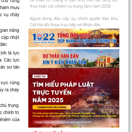
 chủ rừng
Nâng cao chất lượng hoạt động ủy thác vay vốn
, tham mưu
chính sách tại đặc khu Cát Hải
ác vụ cháy
Đặc khu Cát Hải triển khai học tập, quán triệt
Nghị quyết Hội nghị Trung ương 3 khóa XIV
 gian nắng
 cập nhật
Quy định số 207-QĐ/TW về những điều đảng
dân.
viên không được làm
nh là lực
Cát Hải triển khai đợt cao điểm "90 ngày tăng
a. Các lực
tốc - về đích khám sức khỏe toàn dân năm
 án sơ tán
2026"
 vực rừng
Cảnh giác với hình thức quảng bá trá hình các
ảy ra cháy
trang cá cược trực tuyến
Lung linh những ngọn nến tri ân tại Nghĩa trang
chú trọng.
Liệt sĩ Đặc khu Cát Hải
 chính trị
 nhiệm của
Bệnh viện Mắt Hà Nội – Hải Phòng đồng hành tri
ân người có công tại Đặc khu Cát Hải