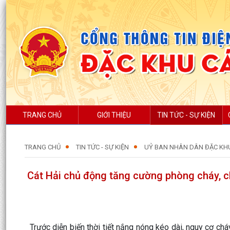
TRANG CHỦ
GIỚI THIỆU
TIN TỨC - SỰ KIỆN
TRANG CHỦ
TIN TỨC - SỰ KIỆN
UỶ BAN NHÂN DÂN ĐẶC KH
Cát Hải chủ động tăng cường phòng cháy, 
Trước diễn biến thời tiết nắng nóng kéo dài, nguy cơ c