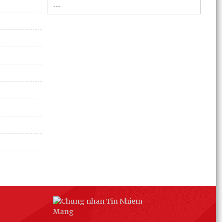
quà hội viên cựu chiến binh nhân dịp kỷ niệm 79
năm...
Chuyển đổi số trong hoạt động của Mặt trận Tổ
quốc – Xây dựng “Mặt trận số”, lan tỏa niềm tin,
kết...
Đồng chí Bí thư Đảng ủy đặc khu Cát Hải thăm,
tặng quà các gia đình người có công với cách
mạng...
Khai mạc Lễ hội truyền thống Đình Phù Long
năm 2026
Đặc khu Cát Hải dâng hương tưởng niệm các
Anh hùng liệt sĩ nhân kỷ niệm 79 năm Ngày
Thương binh -...
Lãnh đạo đặc khu Cát Hải thăm, tặng quà người
có công nhân kỷ niệm 79 năm Ngày Thương
binh - Liệt sĩ