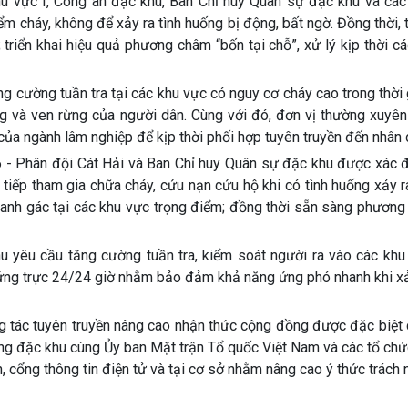
u vực I, Công an đặc khu, Ban Chỉ huy Quân sự đặc khu và các
ểm cháy, không để xảy ra tình huống bị động, bất ngờ. Đồng thời
triển khai hiệu quả phương châm “bốn tại chỗ”, xử lý kịp thời c
ng cường tuần tra tại các khu vực có nguy cơ cháy cao trong thời
ng và ven rừng của người dân. Cùng với đó, đơn vị thường xuyên
ủa ngành lâm nghiệp để kịp thời phối hợp tuyên truyền đến nhân 
- Phân đội Cát Hải và Ban Chỉ huy Quân sự đặc khu được xác đị
 tiếp tham gia chữa cháy, cứu nạn cứu hộ khi có tình huống xảy r
, canh gác tại các khu vực trọng điểm; đồng thời sẵn sàng phương
u yêu cầu tăng cường tuần tra, kiểm soát người ra vào các khu
tư ứng trực 24/24 giờ nhằm bảo đảm khả năng ứng phó nhanh khi x
g tác tuyên truyền nâng cao nhận thức cộng đồng được đặc biệt 
ng đặc khu cùng Ủy ban Mặt trận Tổ quốc Việt Nam và các tổ chức
h, cổng thông tin điện tử và tại cơ sở nhằm nâng cao ý thức trách