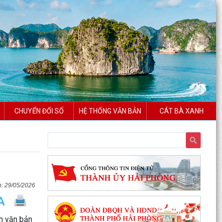
CHUYỂN ĐỔI SỐ
HỆ THỐNG VĂN BẢN
CÁT BÀ XANH
Chung kết toàn quốc Hội thi lực lượng tham gia
bảo vệ an ninh, trật tự ở cơ sở giỏi lần thứ I tại...
Đặc khu Cát Hải đẩy mạnh cải cách hành chính,
nâng cao chất lượng phục vụ người dân và
29/05/2026
doanh nghiệp
Thông báo tuyển sinh trình độ trung cấp, cao
nh văn bản