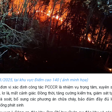
1/2025, tại khu vực Điểm cao 140 ( ảnh minh họa)
đơn vị xác định công tác PCCCR là nhiệm vụ trọng tâm, xuyên s
lơ là, mất cảnh giác. Đồng thời, tăng cường kiểm tra, giám sát t
rà soát, bổ sung các phương án chữa cháy, bảo đảm đầy đủ l
uống phát sinh.