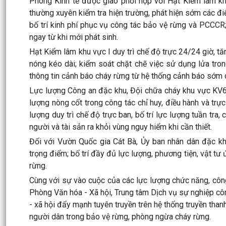
Phòng Kinh tế được giao phối hợp với Hạt Kiểm lâm kh
thường xuyên kiểm tra hiện trường, phát hiện sớm các đi
bố trí kinh phí phục vụ công tác bảo vệ rừng và PCCCR; 
ngay từ khi mới phát sinh.
Hạt Kiểm lâm khu vực I duy trì chế độ trực 24/24 giờ, tă
nóng kéo dài; kiểm soát chặt chẽ việc sử dụng lửa tro
thông tin cảnh báo cháy rừng từ hệ thống cảnh báo sớm c
Lực lượng Công an đặc khu, Đội chữa cháy khu vực KV6 
lượng nòng cốt trong công tác chỉ huy, điều hành và trực
lượng duy trì chế độ trực ban, bố trí lực lượng tuần tra
người và tài sản ra khỏi vùng nguy hiểm khi cần thiết.
Đối với Vườn Quốc gia Cát Bà, Ủy ban nhân dân đặc kh
trọng điểm; bố trí đầy đủ lực lượng, phương tiện, vật 
rừng.
Cùng với sự vào cuộc của các lực lượng chức năng, côn
Phòng Văn hóa - Xã hội, Trung tâm Dịch vụ sự nghiệp cô
- xã hội đẩy mạnh tuyên truyền trên hệ thống truyền than
người dân trong bảo vệ rừng, phòng ngừa cháy rừng.