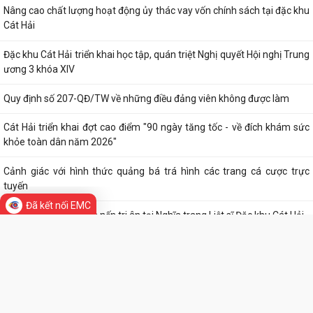
Nâng cao chất lượng hoạt động ủy thác vay vốn chính sách tại đặc khu
Cát Hải
Đặc khu Cát Hải triển khai học tập, quán triệt Nghị quyết Hội nghị Trung
ương 3 khóa XIV
Quy định số 207-QĐ/TW về những điều đảng viên không được làm
Cát Hải triển khai đợt cao điểm "90 ngày tăng tốc - về đích khám sức
khỏe toàn dân năm 2026"
Cảnh giác với hình thức quảng bá trá hình các trang cá cược trực
tuyến
Đã kết nối EMC
Lung linh những ngọn nến tri ân tại Nghĩa trang Liệt sĩ Đặc khu Cát Hải
Bệnh viện Mắt Hà Nội – Hải Phòng đồng hành tri ân người có công tại
Đặc khu Cát Hải
Đã xác định các nhà vô địch Giải đua thuyền rồng Lễ hội đình làng Phù
Long năm 2026