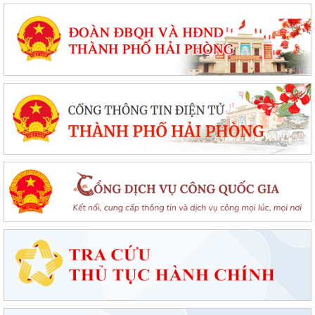
Chung kết toàn quốc Hội thi lực lượng tham gia bảo vệ an ninh, trật tự
ở cơ sở giỏi lần thứ I tại...
Đặc khu Cát Hải đẩy mạnh cải cách hành chính, nâng cao chất lượng
phục vụ người dân và doanh nghiệp
Thông báo tuyển sinh trình độ trung cấp, cao đẳng năm 2026 của
Trường Cao đẳng Kỹ thuật Hải Phòng
Tổ đại biểu số 09 HĐND thành phố Hải Phòng tiếp xúc cử tri sau Kỳ họp
thường lệ giữa năm 2026
Đặc khu Cát Hải triển khai Chương trình quốc gia về an toàn trong sử
dụng điện giai đoạn 2026 - 2035
Khơi dậy tiềm năng, phát huy sức mạnh kinh tế tư nhân tại đặc khu Cát
Hải
Đặc khu Cát Hải quyết tâm thực hiện thắng lợi Nghị quyết số 11-
NQ/TU, tạo động lực tăng trưởng...