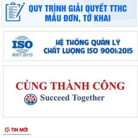
Đặc khu Cát Hải đẩy mạnh triển khai Nghị quyết số 57-NQ/TW, tạo đột
phá về khoa học, công nghệ và...
UBND đặc khu Cát Hải đánh giá kết quả phát triển kinh tế - xã hội tháng
7, triển khai nhiệm vụ...
Đặc khu Cát Hải đẩy mạnh chuyển đổi số, thúc đẩy thanh toán không
dùng tiền mặt trong lĩnh vực du...
Đặc khu Cát Hải đẩy mạnh thực hiện Nghị quyết số 68-NQ/TW về phát
triển kinh tế tư nhân
Sinh hoạt chuyên đề gắn với học tập và làm theo Bác, nâng cao chất
lượng hoạt động của Chi bộ Cơ...
Lễ chào cờ tháng 8: Đặc khu Cát Hải tăng tốc thực hiện các nhiệm vụ
trọng tâm năm 2026
Người đứng đầu cấp ủy, chính quyền Đặc khu Cát Hải đối thoại trực tiếp
TIN MỚI
với Nhân dân