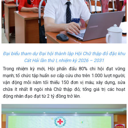
Đại biểu tham dự Đại hội thành lập Hội Chữ thập đỏ đặc khu
Cát Hải lần thứ I, nhiệm kỳ 2026 – 2031
Trong nhiệm kỳ mới, Hội phấn đấu 80% chi hội đạt vững
mạnh; tổ chức tập huấn sơ cấp cứu cho trên 1.000 lượt người;
vận động mỗi năm tối thiểu 150 đơn vị máu; xây dựng, sửa
chữa ít nhất 8 ngôi nhà Chữ thập đỏ; tổng giá trị các hoạt
động nhân đạo đạt từ 2 tỷ đồng trở lên.