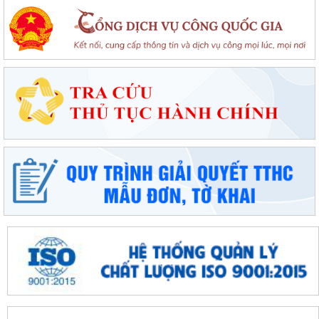
Nâng cao kỹ năng phòng cháy, chữa cháy cho người dân thôn Gia Luận
Chung kết toàn quốc Hội thi lực lượng tham gia bảo vệ an ninh, trật tự
ở cơ sở giỏi lần thứ I tại...
Đặc khu Cát Hải đẩy mạnh cải cách hành chính, nâng cao chất lượng
phục vụ người dân và doanh nghiệp
Thông báo tuyển sinh trình độ trung cấp, cao đẳng năm 2026 của
Trường Cao đẳng Kỹ thuật Hải Phòng
Tổ đại biểu số 09 HĐND thành phố Hải Phòng tiếp xúc cử tri sau Kỳ họp
thường lệ giữa năm 2026
Đặc khu Cát Hải triển khai Chương trình quốc gia về an toàn trong sử
dụng điện giai đoạn 2026 - 2035
Khơi dậy tiềm năng, phát huy sức mạnh kinh tế tư nhân tại đặc khu Cát