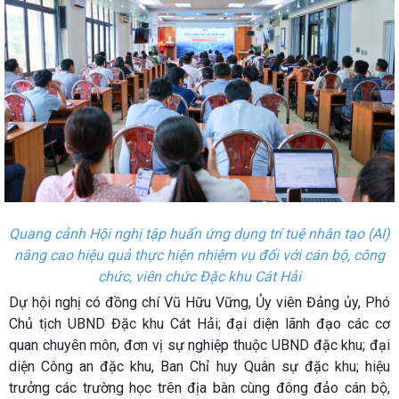
Quang cảnh Hội nghị tập huấn ứng dụng trí tuệ nhân tạo (AI)
nâng cao hiệu quả thực hiện nhiệm vụ đối với cán bộ, công
chức, viên chức Đặc khu Cát Hải
Dự hội nghị có đồng chí Vũ Hữu Vững, Ủy viên Đảng ủy, Phó
Chủ tịch UBND Đặc khu Cát Hải; đại diện lãnh đạo các cơ
quan chuyên môn, đơn vị sự nghiệp thuộc UBND đặc khu; đại
diện Công an đặc khu, Ban Chỉ huy Quân sự đặc khu; hiệu
trưởng các trường học trên địa bàn cùng đông đảo cán bộ,