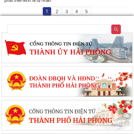
phát triển kinh tế tư nhân
1
2
3
4
5