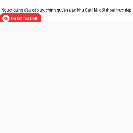
Người đứng đầu cấp ủy, chính quyền Đặc khu Cát Hải đối thoại trực tiếp
với Nhân dân
Đã kết nối EMC
Nâng cao chất lượng hoạt động ủy thác vay vốn chính sách tại đặc khu
Cát Hải
Đặc khu Cát Hải triển khai học tập, quán triệt Nghị quyết Hội nghị Trung
ương 3 khóa XIV
Quy định số 207-QĐ/TW về những điều đảng viên không được làm
Cát Hải triển khai đợt cao điểm "90 ngày tăng tốc - về đích khám sức
khỏe toàn dân năm 2026"
Cảnh giác với hình thức quảng bá trá hình các trang cá cược trực
tuyến
Lung linh những ngọn nến tri ân tại Nghĩa trang Liệt sĩ Đặc khu Cát Hải
Bệnh viện Mắt Hà Nội – Hải Phòng đồng hành tri ân người có công tại