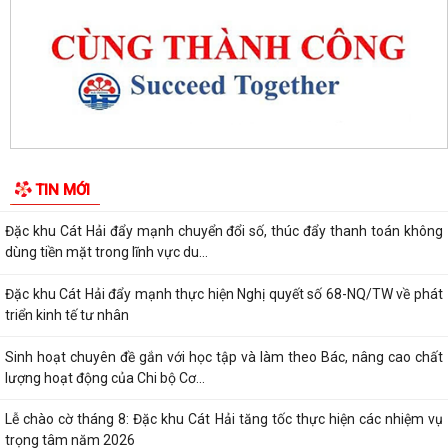
Hải
Đặc khu Cát Hải quyết tâm thực hiện thắng lợi Nghị quyết số 11-
NQ/TU, tạo động lực tăng trưởng...
Đặc khu Cát Hải đẩy mạnh triển khai Nghị quyết số 57-NQ/TW, tạo đột
phá về khoa học, công nghệ và...
UBND đặc khu Cát Hải đánh giá kết quả phát triển kinh tế - xã hội tháng
TIN MỚI
7, triển khai nhiệm vụ...
Đặc khu Cát Hải đẩy mạnh chuyển đổi số, thúc đẩy thanh toán không
dùng tiền mặt trong lĩnh vực du...
Đặc khu Cát Hải đẩy mạnh thực hiện Nghị quyết số 68-NQ/TW về phát
triển kinh tế tư nhân
Sinh hoạt chuyên đề gắn với học tập và làm theo Bác, nâng cao chất
lượng hoạt động của Chi bộ Cơ...
Lễ chào cờ tháng 8: Đặc khu Cát Hải tăng tốc thực hiện các nhiệm vụ
trọng tâm năm 2026