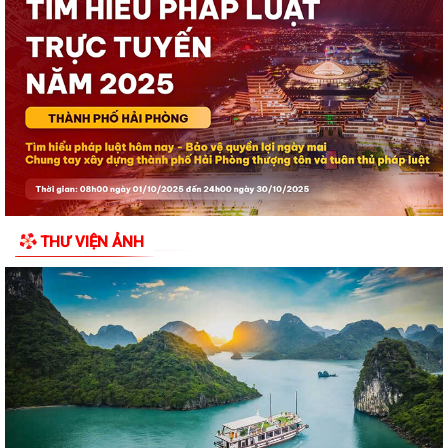
Đã xác định các nhà vô địch Giải đua thuyền rồng Lễ hội đình làng Phù
Long năm 2026
Khai mạc Lễ hội truyền thống Đình Hòa Hy năm 2026
Tuổi trẻ Chi đoàn UBND đặc khu Cát Hải lan tỏa nghĩa tình từ những
“Bữa cơm tri ân”
Khai mạc Lễ hội làng tháng Sáu tại Cụm di tích Đình, Chùa Gia Lộc
THƯ VIỆN ẢNH
Lễ hội truyền thống Xa mã – Rước kiệu Đình Hoàng Châu: Gìn giữ, phát
huy giá trị Di tích lịch sử...
Lễ hội Đình Đồng Bài góp phần gìn giữ và phát huy giá trị văn hóa
truyền thống vùng biển Cát Hải
Hội Cựu chiến binh đặc khu Cát Hải thăm, tặng quà hội viên cựu chiến
binh nhân dịp kỷ niệm 79 năm...
Chuyển đổi số trong hoạt động của Mặt trận Tổ quốc – Xây dựng “Mặt