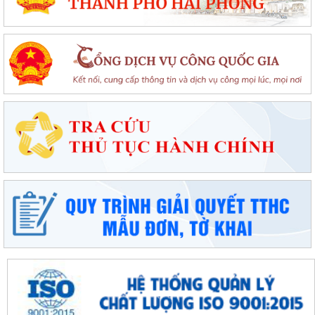
Chung kết toàn quốc Hội thi lực lượng tham gia bảo vệ an ninh, trật tự
ở cơ sở giỏi lần thứ I tại...
Đặc khu Cát Hải đẩy mạnh cải cách hành chính, nâng cao chất lượng
phục vụ người dân và doanh nghiệp
Thông báo tuyển sinh trình độ trung cấp, cao đẳng năm 2026 của
Trường Cao đẳng Kỹ thuật Hải Phòng
Tổ đại biểu số 09 HĐND thành phố Hải Phòng tiếp xúc cử tri sau Kỳ họp
thường lệ giữa năm 2026
Đặc khu Cát Hải triển khai Chương trình quốc gia về an toàn trong sử
dụng điện giai đoạn 2026 - 2035
Khơi dậy tiềm năng, phát huy sức mạnh kinh tế tư nhân tại đặc khu Cát
Hải