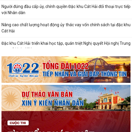
Người đứng đầu cấp ủy, chính quyền Đặc khu Cát Hải đối thoại trực tiếp
với Nhân dân
Nâng cao chất lượng hoạt động ủy thác vay vốn chính sách tại đặc khu
Cát Hải
Đặc khu Cát Hải triển khai học tập, quán triệt Nghị quyết Hội nghị Trung
ương 3 khóa XIV
Quy định số 207-QĐ/TW về những điều đảng viên không được làm
Cát Hải triển khai đợt cao điểm "90 ngày tăng tốc - về đích khám sức
khỏe toàn dân năm 2026"
Cảnh giác với hình thức quảng bá trá hình các trang cá cược trực
tuyến
Lung linh những ngọn nến tri ân tại Nghĩa trang Liệt sĩ Đặc khu Cát Hải
Bệnh viện Mắt Hà Nội – Hải Phòng đồng hành tri ân người có công tại
Đặc khu Cát Hải