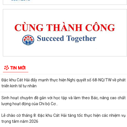
Đặc khu Cát Hải quyết tâm thực hiện thắng lợi Nghị quyết số 11-
NQ/TU, tạo động lực tăng trưởng...
Đặc khu Cát Hải đẩy mạnh triển khai Nghị quyết số 57-NQ/TW, tạo đột
phá về khoa học, công nghệ và...
UBND đặc khu Cát Hải đánh giá kết quả phát triển kinh tế - xã hội tháng
7, triển khai nhiệm vụ...
Đặc khu Cát Hải đẩy mạnh chuyển đổi số, thúc đẩy thanh toán không
TIN MỚI
dùng tiền mặt trong lĩnh vực du...
Đặc khu Cát Hải đẩy mạnh thực hiện Nghị quyết số 68-NQ/TW về phát
triển kinh tế tư nhân
Sinh hoạt chuyên đề gắn với học tập và làm theo Bác, nâng cao chất
lượng hoạt động của Chi bộ Cơ...
Lễ chào cờ tháng 8: Đặc khu Cát Hải tăng tốc thực hiện các nhiệm vụ
trọng tâm năm 2026