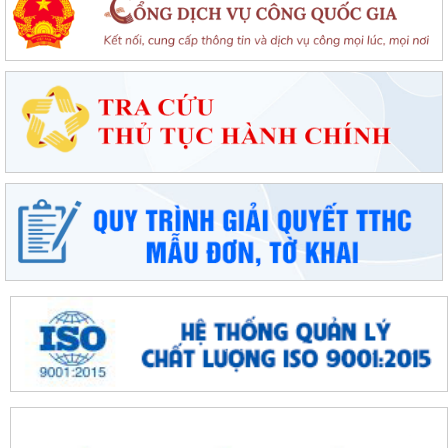
Tổ đại biểu số 09 HĐND thành phố Hải Phòng tiếp xúc cử tri sau Kỳ họp
thường lệ giữa năm 2026
Đặc khu Cát Hải triển khai Chương trình quốc gia về an toàn trong sử
dụng điện giai đoạn 2026 - 2035
Khơi dậy tiềm năng, phát huy sức mạnh kinh tế tư nhân tại đặc khu Cát
Hải
Đặc khu Cát Hải quyết tâm thực hiện thắng lợi Nghị quyết số 11-
NQ/TU, tạo động lực tăng trưởng...
Đặc khu Cát Hải đẩy mạnh triển khai Nghị quyết số 57-NQ/TW, tạo đột
phá về khoa học, công nghệ và...
UBND đặc khu Cát Hải đánh giá kết quả phát triển kinh tế - xã hội tháng
7, triển khai nhiệm vụ...
Đặc khu Cát Hải đẩy mạnh chuyển đổi số, thúc đẩy thanh toán không
dùng tiền mặt trong lĩnh vực du...
Đặc khu Cát Hải đẩy mạnh thực hiện Nghị quyết số 68-NQ/TW về phát