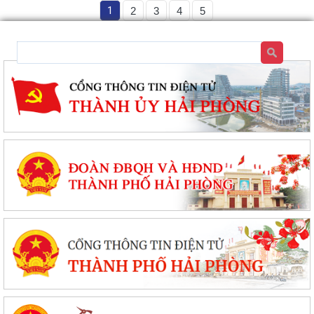
1
2
3
4
5
Chung kết toàn quốc Hội thi lực lượng tham gia bảo vệ an ninh, trật tự
ở cơ sở giỏi lần thứ I tại...
Đặc khu Cát Hải đẩy mạnh cải cách hành chính, nâng cao chất lượng
phục vụ người dân và doanh nghiệp
Thông báo tuyển sinh trình độ trung cấp, cao đẳng năm 2026 của
Trường Cao đẳng Kỹ thuật Hải Phòng