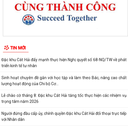
triển kinh tế tư nhân
Sinh hoạt chuyên đề gắn với học tập và làm theo Bác, nâng cao chất
lượng hoạt động của Chi bộ Cơ...
Lễ chào cờ tháng 8: Đặc khu Cát Hải tăng tốc thực hiện các nhiệm vụ
trọng tâm năm 2026
TIN MỚI
Người đứng đầu cấp ủy, chính quyền Đặc khu Cát Hải đối thoại trực tiếp
với Nhân dân
Nâng cao chất lượng hoạt động ủy thác vay vốn chính sách tại đặc khu
Cát Hải
Đặc khu Cát Hải triển khai học tập, quán triệt Nghị quyết Hội nghị Trung
ương 3 khóa XIV
Quy định số 207-QĐ/TW về những điều đảng viên không được làm
Cát Hải triển khai đợt cao điểm "90 ngày tăng tốc - về đích khám sức
khỏe toàn dân năm 2026"