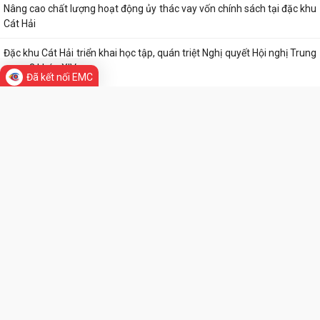
Cảnh giác với hình thức quảng bá trá hình các trang cá cược trực
tuyến
Lung linh những ngọn nến tri ân tại Nghĩa trang Liệt sĩ Đặc khu Cát Hải
Đã kết nối EMC
Bệnh viện Mắt Hà Nội – Hải Phòng đồng hành tri ân người có công tại
Đặc khu Cát Hải
Đã xác định các nhà vô địch Giải đua thuyền rồng Lễ hội đình làng Phù
Long năm 2026
Khai mạc Lễ hội truyền thống Đình Hòa Hy năm 2026
Tuổi trẻ Chi đoàn UBND đặc khu Cát Hải lan tỏa nghĩa tình từ những
“Bữa cơm tri ân”
Khai mạc Lễ hội làng tháng Sáu tại Cụm di tích Đình, Chùa Gia Lộc
Lễ hội truyền thống Xa mã – Rước kiệu Đình Hoàng Châu: Gìn giữ, phát
huy giá trị Di tích lịch sử...