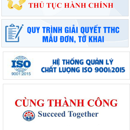
Thông báo tuyển sinh trình độ trung cấp, cao đẳng năm 2026 của
Trường Cao đẳng Kỹ thuật Hải Phòng
Tổ đại biểu số 09 HĐND thành phố Hải Phòng tiếp xúc cử tri sau Kỳ họp
thường lệ giữa năm 2026
Đặc khu Cát Hải triển khai Chương trình quốc gia về an toàn trong sử
dụng điện giai đoạn 2026 - 2035
Khơi dậy tiềm năng, phát huy sức mạnh kinh tế tư nhân tại đặc khu Cát
Hải
Đặc khu Cát Hải quyết tâm thực hiện thắng lợi Nghị quyết số 11-
NQ/TU, tạo động lực tăng trưởng...
Đặc khu Cát Hải đẩy mạnh triển khai Nghị quyết số 57-NQ/TW, tạo đột
phá về khoa học, công nghệ và...
UBND đặc khu Cát Hải đánh giá kết quả phát triển kinh tế - xã hội tháng
7, triển khai nhiệm vụ...