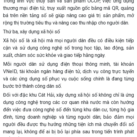
Trong lĩnh vực thủy sản và sản phẩm OCOP, việc ứng dụng
thương mại điện tử, truy xuất nguồn gốc bằng mã QR, quảng
bá trên nền tảng số sẽ giúp nâng cao giá trị sản phẩm, mở
rộng thị trường tiêu thụ và nâng cao thu nhập cho người dân.
Thứ ba, xây dựng xã hội số
Xã hội số là xã hội mà mọi người dân đều có điều kiện tiếp
cận và sử dụng công nghệ số trong học tập, lao động, sản
xuất, chăm sóc sức khỏe và giao tiếp hằng ngày.
Mỗi người dân sử dụng điện thoại thông minh, tài khoản
VNeID, tài khoản ngân hàng điện tử, dịch vụ công trực tuyến
và các ứng dụng số phục vụ cuộc sống chính là đang từng
bước trở thành công dân số.
Đối với đặc khu Cát Hải, xây dựng xã hội số không chỉ là ứng
dụng công nghệ trong các cơ quan nhà nước mà còn hướng
đến việc đưa công nghệ số đến từng khu dân cư, từng hộ gia
đình, từng doanh nghiệp và từng người dân; bảo đảm mọi
người đều được thụ hưởng những tiện ích mà chuyển đổi số
mang lại, không để ai bị bỏ lại phía sau trong tiến trình phát