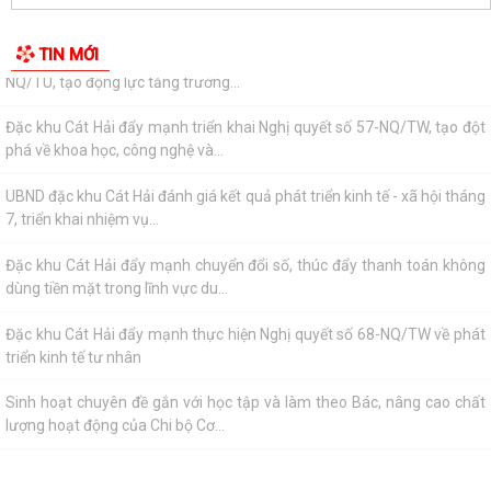
Đặc khu Cát Hải đẩy mạnh chuyển đổi số, thúc đẩy thanh toán không
TIN MỚI
dùng tiền mặt trong lĩnh vực du...
Đặc khu Cát Hải đẩy mạnh thực hiện Nghị quyết số 68-NQ/TW về phát
triển kinh tế tư nhân
Sinh hoạt chuyên đề gắn với học tập và làm theo Bác, nâng cao chất
lượng hoạt động của Chi bộ Cơ...
Lễ chào cờ tháng 8: Đặc khu Cát Hải tăng tốc thực hiện các nhiệm vụ
trọng tâm năm 2026
Người đứng đầu cấp ủy, chính quyền Đặc khu Cát Hải đối thoại trực tiếp
với Nhân dân
Nâng cao chất lượng hoạt động ủy thác vay vốn chính sách tại đặc khu
Cát Hải
Đặc khu Cát Hải triển khai học tập, quán triệt Nghị quyết Hội nghị Trung
ương 3 khóa XIV