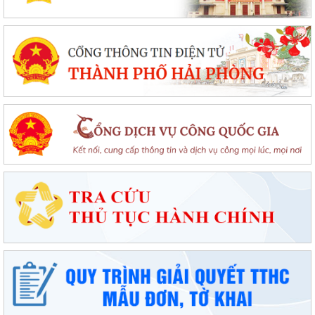
NQ/TU, tạo động lực tăng trưởng...
Đặc khu Cát Hải đẩy mạnh triển khai Nghị quyết số 57-NQ/TW, tạo đột
phá về khoa học, công nghệ và...
UBND đặc khu Cát Hải đánh giá kết quả phát triển kinh tế - xã hội tháng
7, triển khai nhiệm vụ...
Đặc khu Cát Hải đẩy mạnh chuyển đổi số, thúc đẩy thanh toán không
dùng tiền mặt trong lĩnh vực du...
Đặc khu Cát Hải đẩy mạnh thực hiện Nghị quyết số 68-NQ/TW về phát
triển kinh tế tư nhân
Sinh hoạt chuyên đề gắn với học tập và làm theo Bác, nâng cao chất
lượng hoạt động của Chi bộ Cơ...
Lễ chào cờ tháng 8: Đặc khu Cát Hải tăng tốc thực hiện các nhiệm vụ
trọng tâm năm 2026
Người đứng đầu cấp ủy, chính quyền Đặc khu Cát Hải đối thoại trực tiếp