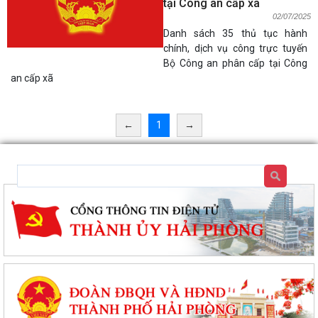
tại Công an cấp xã
02/07/2025
Danh sách 35 thủ tục hành
Chung kết toàn quốc Hội thi lực lượng tham gia bảo vệ an ninh, trật tự
chính, dịch vụ công trực tuyến
ở cơ sở giỏi lần thứ I tại...
Bộ Công an phân cấp tại Công
an cấp xã
Đặc khu Cát Hải đẩy mạnh cải cách hành chính, nâng cao chất lượng
phục vụ người dân và doanh nghiệp
←
1
→
Thông báo tuyển sinh trình độ trung cấp, cao đẳng năm 2026 của
Trường Cao đẳng Kỹ thuật Hải Phòng
Tổ đại biểu số 09 HĐND thành phố Hải Phòng tiếp xúc cử tri sau Kỳ họp
thường lệ giữa năm 2026
Đặc khu Cát Hải triển khai Chương trình quốc gia về an toàn trong sử
dụng điện giai đoạn 2026 - 2035
Khơi dậy tiềm năng, phát huy sức mạnh kinh tế tư nhân tại đặc khu Cát
Hải
Đặc khu Cát Hải quyết tâm thực hiện thắng lợi Nghị quyết số 11-