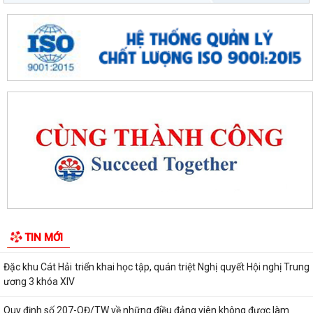
với Nhân dân
Nâng cao chất lượng hoạt động ủy thác vay vốn chính sách tại đặc khu
Cát Hải
Đặc khu Cát Hải triển khai học tập, quán triệt Nghị quyết Hội nghị Trung
ương 3 khóa XIV
Quy định số 207-QĐ/TW về những điều đảng viên không được làm
Cát Hải triển khai đợt cao điểm "90 ngày tăng tốc - về đích khám sức
khỏe toàn dân năm 2026"
Cảnh giác với hình thức quảng bá trá hình các trang cá cược trực
tuyến
TIN MỚI
Lung linh những ngọn nến tri ân tại Nghĩa trang Liệt sĩ Đặc khu Cát Hải
Bệnh viện Mắt Hà Nội – Hải Phòng đồng hành tri ân người có công tại
Đặc khu Cát Hải
Đã xác định các nhà vô địch Giải đua thuyền rồng Lễ hội đình làng Phù