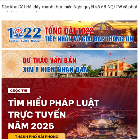
Đặc khu Cát Hải đẩy mạnh thực hiện Nghị quyết số 68-NQ/TW về phát
triển kinh tế tư nhân
Sinh hoạt chuyên đề gắn với học tập và làm theo Bác, nâng cao chất
lượng hoạt động của Chi bộ Cơ...
Lễ chào cờ tháng 8: Đặc khu Cát Hải tăng tốc thực hiện các nhiệm vụ
trọng tâm năm 2026
Người đứng đầu cấp ủy, chính quyền Đặc khu Cát Hải đối thoại trực tiếp
với Nhân dân
Nâng cao chất lượng hoạt động ủy thác vay vốn chính sách tại đặc khu
Cát Hải
Đặc khu Cát Hải triển khai học tập, quán triệt Nghị quyết Hội nghị Trung
ương 3 khóa XIV
Quy định số 207-QĐ/TW về những điều đảng viên không được làm
Cát Hải triển khai đợt cao điểm "90 ngày tăng tốc - về đích khám sức