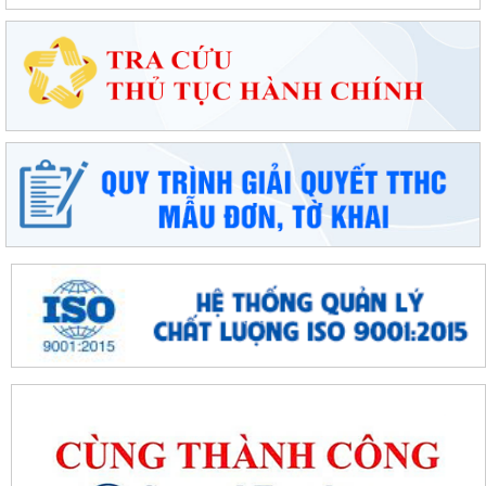
Chung kết toàn quốc Hội thi lực lượng tham gia bảo vệ an ninh, trật tự
ở cơ sở giỏi lần thứ I tại...
Đặc khu Cát Hải đẩy mạnh cải cách hành chính, nâng cao chất lượng
phục vụ người dân và doanh nghiệp
Thông báo tuyển sinh trình độ trung cấp, cao đẳng năm 2026 của
Trường Cao đẳng Kỹ thuật Hải Phòng