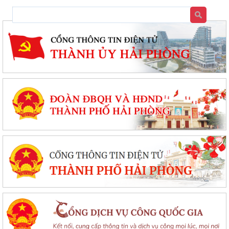
Chung kết toàn quốc Hội thi lực lượng tham gia bảo vệ an ninh, trật tự