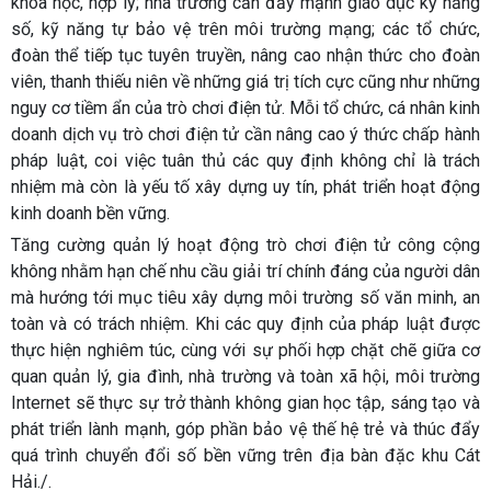
khoa học, hợp lý; nhà trường cần đẩy mạnh giáo dục kỹ năng
số, kỹ năng tự bảo vệ trên môi trường mạng; các tổ chức,
đoàn thể tiếp tục tuyên truyền, nâng cao nhận thức cho đoàn
viên, thanh thiếu niên về những giá trị tích cực cũng như những
nguy cơ tiềm ẩn của trò chơi điện tử. Mỗi tổ chức, cá nhân kinh
doanh dịch vụ trò chơi điện tử cần nâng cao ý thức chấp hành
pháp luật, coi việc tuân thủ các quy định không chỉ là trách
nhiệm mà còn là yếu tố xây dựng uy tín, phát triển hoạt động
kinh doanh bền vững.
Tăng cường quản lý hoạt động trò chơi điện tử công cộng
không nhằm hạn chế nhu cầu giải trí chính đáng của người dân
mà hướng tới mục tiêu xây dựng môi trường số văn minh, an
toàn và có trách nhiệm. Khi các quy định của pháp luật được
thực hiện nghiêm túc, cùng với sự phối hợp chặt chẽ giữa cơ
quan quản lý, gia đình, nhà trường và toàn xã hội, môi trường
Internet sẽ thực sự trở thành không gian học tập, sáng tạo và
phát triển lành mạnh, góp phần bảo vệ thế hệ trẻ và thúc đẩy
quá trình chuyển đổi số bền vững trên địa bàn đặc khu Cát
Hải./.