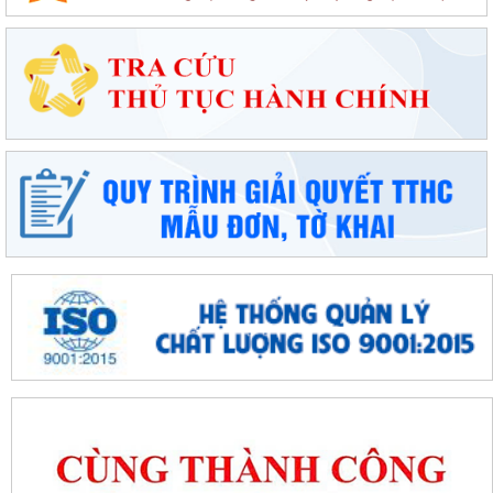
ở cơ sở giỏi lần thứ I tại...
Đặc khu Cát Hải đẩy mạnh cải cách hành chính, nâng cao chất lượng
phục vụ người dân và doanh nghiệp
Thông báo tuyển sinh trình độ trung cấp, cao đẳng năm 2026 của
Trường Cao đẳng Kỹ thuật Hải Phòng
Tổ đại biểu số 09 HĐND thành phố Hải Phòng tiếp xúc cử tri sau Kỳ họp
thường lệ giữa năm 2026
Đặc khu Cát Hải triển khai Chương trình quốc gia về an toàn trong sử
dụng điện giai đoạn 2026 - 2035
Khơi dậy tiềm năng, phát huy sức mạnh kinh tế tư nhân tại đặc khu Cát
Hải
Đặc khu Cát Hải quyết tâm thực hiện thắng lợi Nghị quyết số 11-
NQ/TU, tạo động lực tăng trưởng...
Đặc khu Cát Hải đẩy mạnh triển khai Nghị quyết số 57-NQ/TW, tạo đột
phá về khoa học, công nghệ và...