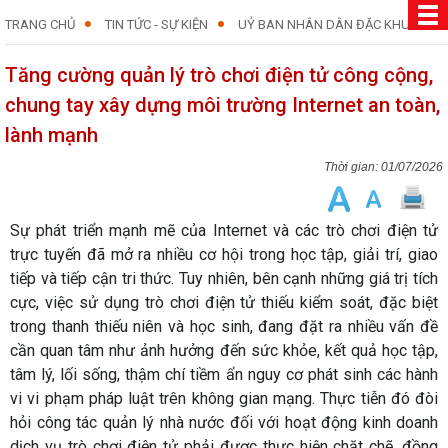
TRANG CHỦ
TIN TỨC - SỰ KIỆN
UỶ BAN NHÂN DÂN ĐẶC KHU
Tăng cường quản lý trò chơi điện tử công cộng,
chung tay xây dựng môi trường Internet an toàn,
lành mạnh
01/07/2026
Sự phát triển mạnh mẽ của Internet và các trò chơi điện tử
trực tuyến đã mở ra nhiều cơ hội trong học tập, giải trí, giao
tiếp và tiếp cận tri thức. Tuy nhiên, bên cạnh những giá trị tích
cực, việc sử dụng trò chơi điện tử thiếu kiểm soát, đặc biệt
trong thanh thiếu niên và học sinh, đang đặt ra nhiều vấn đề
cần quan tâm như ảnh hưởng đến sức khỏe, kết quả học tập,
tâm lý, lối sống, thậm chí tiềm ẩn nguy cơ phát sinh các hành
vi vi phạm pháp luật trên không gian mạng. Thực tiễn đó đòi
hỏi công tác quản lý nhà nước đối với hoạt động kinh doanh
dịch vụ trò chơi điện tử phải được thực hiện chặt chẽ, đồng