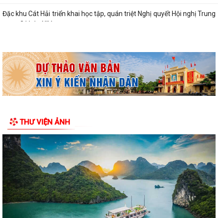
Đặc khu Cát Hải triển khai học tập, quán triệt Nghị quyết Hội nghị Trung
ương 3 khóa XIV
Quy định số 207-QĐ/TW về những điều đảng viên không được làm
Cát Hải triển khai đợt cao điểm "90 ngày tăng tốc - về đích khám sức
khỏe toàn dân năm 2026"
Cảnh giác với hình thức quảng bá trá hình các trang cá cược trực
tuyến
Lung linh những ngọn nến tri ân tại Nghĩa trang Liệt sĩ Đặc khu Cát Hải
Bệnh viện Mắt Hà Nội – Hải Phòng đồng hành tri ân người có công tại
Đặc khu Cát Hải
Đã xác định các nhà vô địch Giải đua thuyền rồng Lễ hội đình làng Phù
Long năm 2026
Khai mạc Lễ hội truyền thống Đình Hòa Hy năm 2026