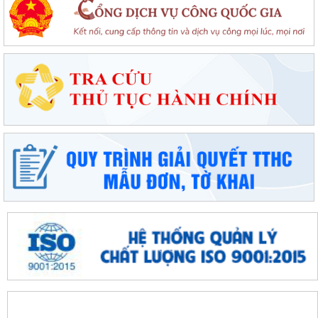
Chung kết toàn quốc Hội thi lực lượng tham gia bảo vệ an ninh, trật tự
ở cơ sở giỏi lần thứ I tại...
Đặc khu Cát Hải đẩy mạnh cải cách hành chính, nâng cao chất lượng
phục vụ người dân và doanh nghiệp
Thông báo tuyển sinh trình độ trung cấp, cao đẳng năm 2026 của
Trường Cao đẳng Kỹ thuật Hải Phòng
Tổ đại biểu số 09 HĐND thành phố Hải Phòng tiếp xúc cử tri sau Kỳ họp
thường lệ giữa năm 2026
Đặc khu Cát Hải triển khai Chương trình quốc gia về an toàn trong sử
dụng điện giai đoạn 2026 - 2035
Khơi dậy tiềm năng, phát huy sức mạnh kinh tế tư nhân tại đặc khu Cát
Hải
Đặc khu Cát Hải quyết tâm thực hiện thắng lợi Nghị quyết số 11-
NQ/TU, tạo động lực tăng trưởng...