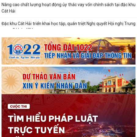
Nâng cao chất lượng hoạt động ủy thác vay vốn chính sách tại đặc khu
Cát Hải
Đặc khu Cát Hải triển khai học tập, quán triệt Nghị quyết Hội nghị Trung
ương 3 khóa XIV
Quy định số 207-QĐ/TW về những điều đảng viên không được làm
Cát Hải triển khai đợt cao điểm "90 ngày tăng tốc - về đích khám sức
khỏe toàn dân năm 2026"
Cảnh giác với hình thức quảng bá trá hình các trang cá cược trực
tuyến
Lung linh những ngọn nến tri ân tại Nghĩa trang Liệt sĩ Đặc khu Cát Hải
Bệnh viện Mắt Hà Nội – Hải Phòng đồng hành tri ân người có công tại
Đặc khu Cát Hải
Đã xác định các nhà vô địch Giải đua thuyền rồng Lễ hội đình làng Phù
Long năm 2026