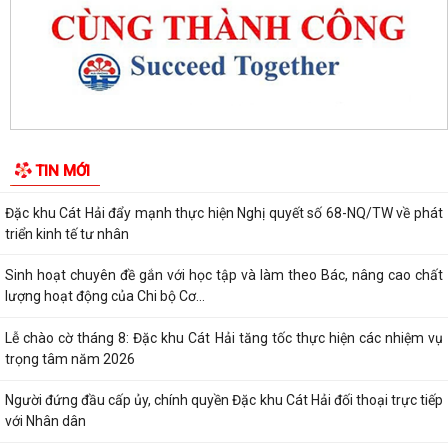
Đặc khu Cát Hải đẩy mạnh triển khai Nghị quyết số 57-NQ/TW, tạo đột
phá về khoa học, công nghệ và...
UBND đặc khu Cát Hải đánh giá kết quả phát triển kinh tế - xã hội tháng
7, triển khai nhiệm vụ...
Đặc khu Cát Hải đẩy mạnh chuyển đổi số, thúc đẩy thanh toán không
TIN MỚI
dùng tiền mặt trong lĩnh vực du...
Đặc khu Cát Hải đẩy mạnh thực hiện Nghị quyết số 68-NQ/TW về phát
triển kinh tế tư nhân
Sinh hoạt chuyên đề gắn với học tập và làm theo Bác, nâng cao chất
lượng hoạt động của Chi bộ Cơ...
Lễ chào cờ tháng 8: Đặc khu Cát Hải tăng tốc thực hiện các nhiệm vụ
trọng tâm năm 2026
Người đứng đầu cấp ủy, chính quyền Đặc khu Cát Hải đối thoại trực tiếp
với Nhân dân