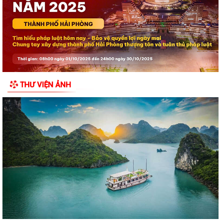
Khai mạc Lễ hội truyền thống Đình Hòa Hy năm 2026
Tuổi trẻ Chi đoàn UBND đặc khu Cát Hải lan tỏa nghĩa tình từ những
“Bữa cơm tri ân”
Khai mạc Lễ hội làng tháng Sáu tại Cụm di tích Đình, Chùa Gia Lộc
THƯ VIỆN ẢNH
Lễ hội truyền thống Xa mã – Rước kiệu Đình Hoàng Châu: Gìn giữ, phát
huy giá trị Di tích lịch sử...
Lễ hội Đình Đồng Bài góp phần gìn giữ và phát huy giá trị văn hóa
truyền thống vùng biển Cát Hải
Hội Cựu chiến binh đặc khu Cát Hải thăm, tặng quà hội viên cựu chiến
binh nhân dịp kỷ niệm 79 năm...
Chuyển đổi số trong hoạt động của Mặt trận Tổ quốc – Xây dựng “Mặt
trận số”, lan tỏa niềm tin, kết...
Đồng chí Bí thư Đảng ủy đặc khu Cát Hải thăm, tặng quà các gia đình
người có công với cách mạng...