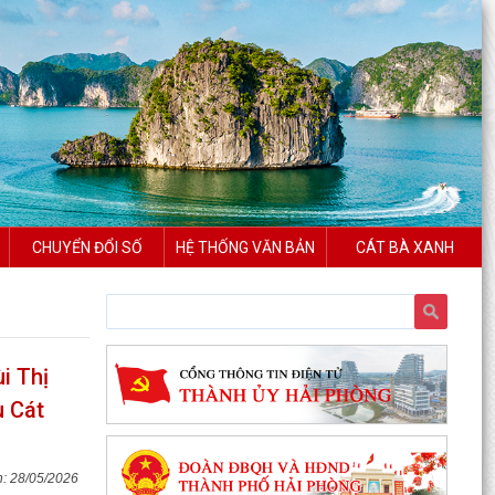
CHUYỂN ĐỔI SỐ
HỆ THỐNG VĂN BẢN
CÁT BÀ XANH
i Thị
u Cát
28/05/2026