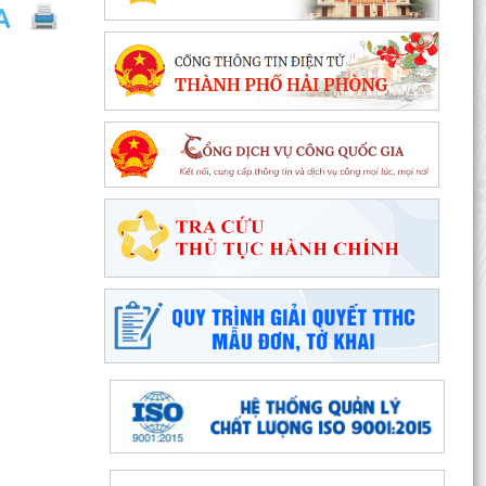
Chung kết toàn quốc Hội thi lực lượng tham gia
bảo vệ an ninh, trật tự ở cơ sở giỏi lần thứ I tại...
Đặc khu Cát Hải đẩy mạnh cải cách hành chính,
nâng cao chất lượng phục vụ người dân và
doanh nghiệp
Thông báo tuyển sinh trình độ trung cấp, cao
đẳng năm 2026 của Trường Cao đẳng Kỹ thuật
Hải Phòng