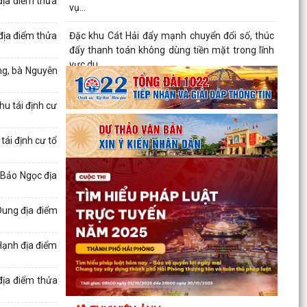
địa điểm thửa
vụ...
Đặc khu Cát Hải đẩy mạnh chuyển đổi số, thúc
địa điểm thửa
đẩy thanh toán không dùng tiền mặt trong lĩnh
vực du...
ng, bà Nguyễn
Đặc khu Cát Hải đẩy mạnh thực hiện Nghị quyết
u tái định cư
số 68-NQ/TW về phát triển kinh tế tư nhân
Sinh hoạt chuyên đề gắn với học tập và làm
ái định cư tổ
theo Bác, nâng cao chất lượng hoạt động của
Chi bộ Cơ...
 Bảo Ngọc địa
Lễ chào cờ tháng 8: Đặc khu Cát Hải tăng tốc
thực hiện các nhiệm vụ trọng tâm năm 2026
Dung địa điểm
Người đứng đầu cấp ủy, chính quyền Đặc khu
Hạnh địa điểm
Cát Hải đối thoại trực tiếp với Nhân dân
Nâng cao chất lượng hoạt động ủy thác vay vốn
địa điểm thửa
chính sách tại đặc khu Cát Hải