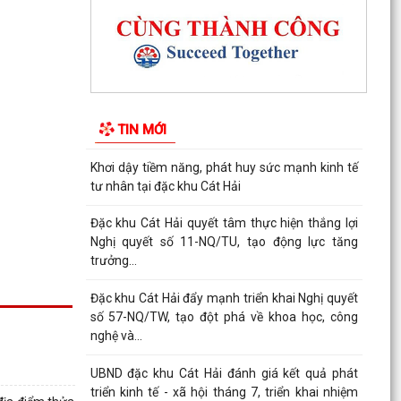
Tổ đại biểu số 09 HĐND thành phố Hải Phòng
tiếp xúc cử tri sau Kỳ họp thường lệ giữa năm
2026
Đặc khu Cát Hải triển khai Chương trình quốc gia
về an toàn trong sử dụng điện giai đoạn 2026 -
TIN MỚI
2035
Khơi dậy tiềm năng, phát huy sức mạnh kinh tế
tư nhân tại đặc khu Cát Hải
Đặc khu Cát Hải quyết tâm thực hiện thắng lợi
Nghị quyết số 11-NQ/TU, tạo động lực tăng
trưởng...
Đặc khu Cát Hải đẩy mạnh triển khai Nghị quyết
số 57-NQ/TW, tạo đột phá về khoa học, công
nghệ và...
UBND đặc khu Cát Hải đánh giá kết quả phát
triển kinh tế - xã hội tháng 7, triển khai nhiệm