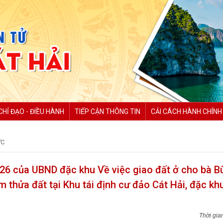
CHỈ ĐẠO - ĐIỀU HÀNH
TIẾP CẬN THÔNG TIN
CẢI CÁCH HÀNH CHÍNH
ỨC
6 của UBND đặc khu Về việc giao đất ở cho bà Bù
 thửa đất tại Khu tái định cư đảo Cát Hải, đặc kh