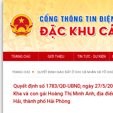
TRANG CHỦ
GIỚI THIỆU
TIN TỨC - SỰ KIỆN
TRANG CHỦ
QUYẾT ĐỊNH GIAO ĐẤT Ở CHO CÁ NHÂN VÀ TỔ CH
Quyết định số 1783/QĐ-UBND, ngày 27/5/202
Kha và con gái Hoàng Thị Minh Anh, địa điểm
Hải, thành phố Hải Phòng