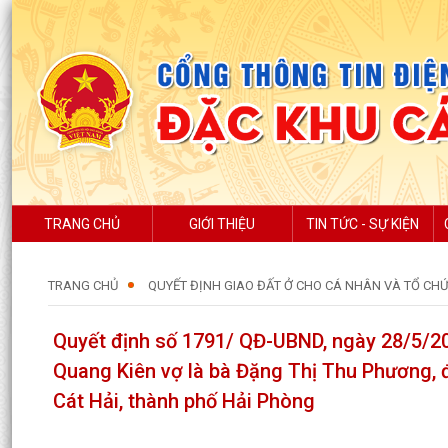
TRANG CHỦ
GIỚI THIỆU
TIN TỨC - SỰ KIỆN
TRANG CHỦ
QUYẾT ĐỊNH GIAO ĐẤT Ở CHO CÁ NHÂN VÀ TỔ CH
Quyết định số 1791/ QĐ-UBND, ngày 28/5/20
Quang Kiên vợ là bà Đặng Thị Thu Phương, đị
Cát Hải, thành phố Hải Phòng