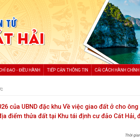
CHỈ ĐẠO - ĐIỀU HÀNH
TIẾP CẬN THÔNG TIN
CẢI CÁCH HÀNH CHÍNH
ỨC
26 của UBND đặc khu Về việc giao đất ở cho ông
a điểm thửa đất tại Khu tái định cư đảo Cát Hải, 