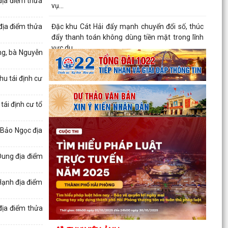
địa điểm thửa
Nâng cao chất lượng hoạt động ủy thác vay vốn
chính sách tại đặc khu Cát Hải
địa điểm thửa
Đặc khu Cát Hải triển khai học tập, quán triệt
Nghị quyết Hội nghị Trung ương 3 khóa XIV
ng, bà Nguyễn
Quy định số 207-QĐ/TW về những điều đảng
u tái định cư
viên không được làm
Cát Hải triển khai đợt cao điểm "90 ngày tăng
ái định cư tổ
tốc - về đích khám sức khỏe toàn dân năm
2026"
 Bảo Ngọc địa
Cảnh giác với hình thức quảng bá trá hình các
trang cá cược trực tuyến
Dung địa điểm
Lung linh những ngọn nến tri ân tại Nghĩa trang
Hạnh địa điểm
Liệt sĩ Đặc khu Cát Hải
Bệnh viện Mắt Hà Nội – Hải Phòng đồng hành tri
địa điểm thửa
ân người có công tại Đặc khu Cát Hải