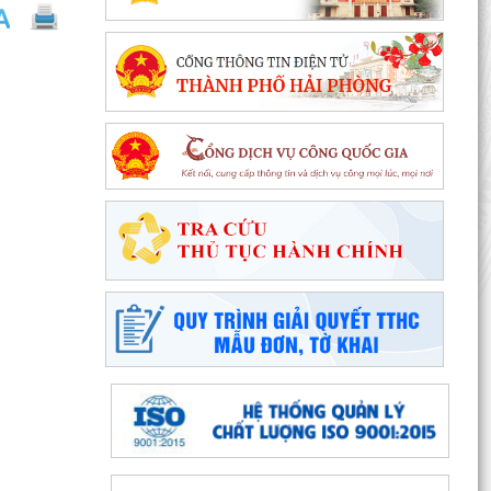
đẳng năm 2026 của Trường Cao đẳng Kỹ thuật
Hải Phòng
Tổ đại biểu số 09 HĐND thành phố Hải Phòng
tiếp xúc cử tri sau Kỳ họp thường lệ giữa năm
2026
Đặc khu Cát Hải triển khai Chương trình quốc gia
về an toàn trong sử dụng điện giai đoạn 2026 -
2035
Khơi dậy tiềm năng, phát huy sức mạnh kinh tế
tư nhân tại đặc khu Cát Hải
Đặc khu Cát Hải quyết tâm thực hiện thắng lợi
Nghị quyết số 11-NQ/TU, tạo động lực tăng
trưởng...
Đặc khu Cát Hải đẩy mạnh triển khai Nghị quyết
số 57-NQ/TW, tạo đột phá về khoa học, công
nghệ và...