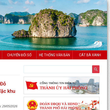
CHUYỂN ĐỔI SỐ
HỆ THỐNG VĂN BẢN
CÁT BÀ XANH
Chung kết toàn quốc Hội thi lực lượng tham gia
bảo vệ an ninh, trật tự ở cơ sở giỏi lần thứ I tại...
 Đỗ
Đặc khu Cát Hải đẩy mạnh cải cách hành chính,
đặc khu
nâng cao chất lượng phục vụ người dân và
doanh nghiệp
29/05/2026
Thông báo tuyển sinh trình độ trung cấp, cao