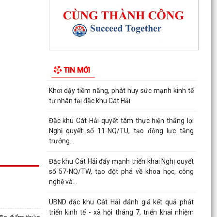
UBND đặc khu Cát Hải đánh giá kết quả phát
triển kinh tế - xã hội tháng 7, triển khai nhiệm
vụ...
Đặc khu Cát Hải đẩy mạnh chuyển đổi số, thúc
đẩy thanh toán không dùng tiền mặt trong lĩnh
TIN MỚI
vực du...
Đặc khu Cát Hải đẩy mạnh thực hiện Nghị quyết
số 68-NQ/TW về phát triển kinh tế tư nhân
Sinh hoạt chuyên đề gắn với học tập và làm
theo Bác, nâng cao chất lượng hoạt động của
Chi bộ Cơ...
Lễ chào cờ tháng 8: Đặc khu Cát Hải tăng tốc
thực hiện các nhiệm vụ trọng tâm năm 2026
Người đứng đầu cấp ủy, chính quyền Đặc khu
Cát Hải đối thoại trực tiếp với Nhân dân